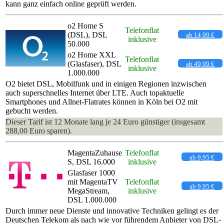
kann ganz einfach online geprüft werden.
o2 Home S
Telefonflat
(DSL), DSL
ab 14,99 €
inklusive
50.000
o2 Home XXL
Telefonflat
(Glasfaser), DSL
ab 49,99 €
inklusive
1.000.000
O2 bietet DSL, Mobilfunk und in einigen Regionen inzwischen
auch superschnelles Internet über LTE. Auch topaktuelle
Smartphones und Allnet-Flatrates können in Köln bei O2 mit
gebucht werden.
Dieser Tarif ist 12 Monate lang je 24 Euro günstiger (insgesamt
288,00 Euro sparen).
MagentaZuhause
Telefonflat
ab 9,95 €
S, DSL 16.000
inklusive
Glasfaser 1000
mit MagentaTV
Telefonflat
ab 9,95 €
MegaStream,
inklusive
DSL 1.000.000
Durch immer neue Dienste und innovative Techniken gelingt es der
Deutschen Telekom als nach wie vor führendem Anbieter von DSL-