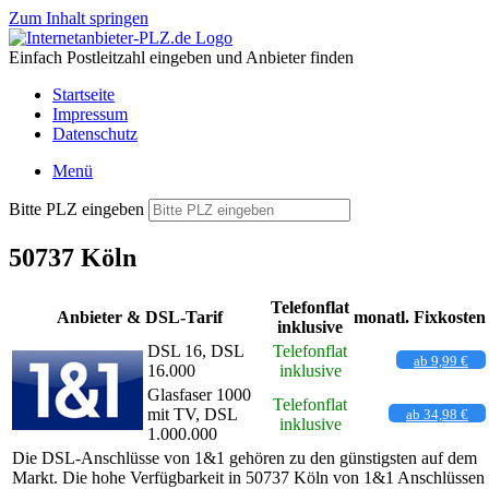
Zum Inhalt springen
Einfach Postleitzahl eingeben und Anbieter finden
Startseite
Impressum
Datenschutz
Menü
Bitte PLZ eingeben
50737 Köln
Telefonflat
Anbieter & DSL-Tarif
monatl. Fixkosten
inklusive
DSL 16, DSL
Telefonflat
ab 9,99 €
16.000
inklusive
Glasfaser 1000
Telefonflat
mit TV, DSL
ab 34,98 €
inklusive
1.000.000
Die DSL-Anschlüsse von 1&1 gehören zu den günstigsten auf dem
Markt. Die hohe Verfügbarkeit in 50737 Köln von 1&1 Anschlüssen