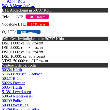
←
92444 Rötz
54318 Mertesdorf
→
LTE Abdeckung in 50737 Köln
Telekom LTE:
100 Prozent
Vodafone LTE:
96 Prozent
O
LTE:
100 Prozent
2
DSL Geschwindigkeiten in 50737 Köln
DSL 1.000: ca. 99 Prozent
DSL 2.000: ca. 98 Prozent
DSL 6.000: ca. 94 Prozent
DSL 16.000: ca. 86 Prozent
VDSL 50.000: ca. 81 Prozent
Weitere Orte bei Köln
50354 Hürth
51469 Bergisch Gladbach
50321 Brühl
50226 Frechen
50354 Hürth
51381 Leverkusen
53859 Niederkassel
50259 Pulheim
50389 Wesseling
51469 Bergisch Gladbach