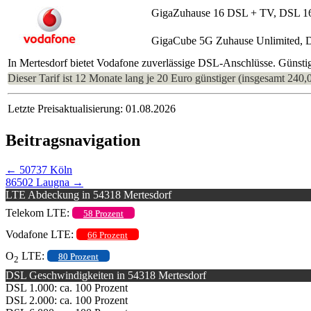
GigaZuhause 16 DSL + TV, DSL 1
GigaCube 5G Zuhause Unlimited, 
In Mertesdorf bietet Vodafone zuverlässige DSL-Anschlüsse. Günstig
Dieser Tarif ist 12 Monate lang je 20 Euro günstiger (insgesamt 240,
Letzte Preisaktualisierung: 01.08.2026
Beitragsnavigation
←
50737 Köln
86502 Laugna
→
LTE Abdeckung in 54318 Mertesdorf
Telekom LTE:
58 Prozent
Vodafone LTE:
66 Prozent
O
LTE:
80 Prozent
2
DSL Geschwindigkeiten in 54318 Mertesdorf
DSL 1.000: ca. 100 Prozent
DSL 2.000: ca. 100 Prozent