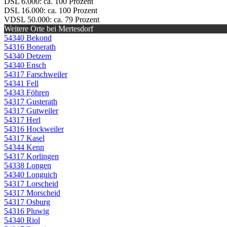
DSL 6.000: ca. 100 Prozent
DSL 16.000: ca. 100 Prozent
VDSL 50.000: ca. 79 Prozent
Weitere Orte bei Mertesdorf
54340 Bekond
54316 Bonerath
54340 Detzem
54340 Ensch
54317 Farschweiler
54341 Fell
54343 Föhren
54317 Gusterath
54317 Gutweiler
54317 Herl
54316 Hockweiler
54317 Kasel
54344 Kenn
54317 Korlingen
54338 Longen
54340 Longuich
54317 Lorscheid
54317 Morscheid
54317 Osburg
54316 Pluwig
54340 Riol