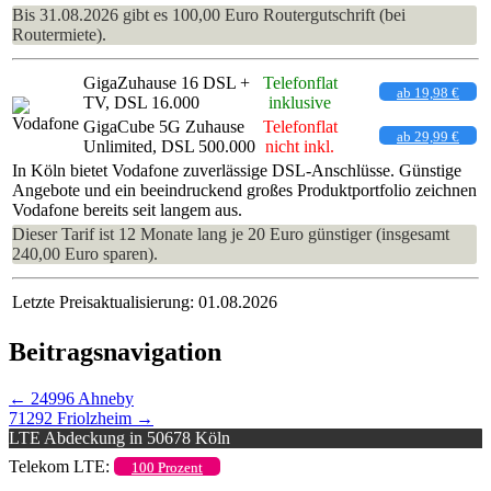
Bis 31.08.2026 gibt es 100,00 Euro Routergutschrift (bei
Routermiete).
GigaZuhause 16 DSL +
Telefonflat
ab 19,98 €
TV, DSL 16.000
inklusive
GigaCube 5G Zuhause
Telefonflat
ab 29,99 €
Unlimited, DSL 500.000
nicht inkl.
In Köln bietet Vodafone zuverlässige DSL-Anschlüsse. Günstige
Angebote und ein beeindruckend großes Produktportfolio zeichnen
Vodafone bereits seit langem aus.
Dieser Tarif ist 12 Monate lang je 20 Euro günstiger (insgesamt
240,00 Euro sparen).
Letzte Preisaktualisierung: 01.08.2026
Beitragsnavigation
←
24996 Ahneby
71292 Friolzheim
→
LTE Abdeckung in 50678 Köln
Telekom LTE:
100 Prozent