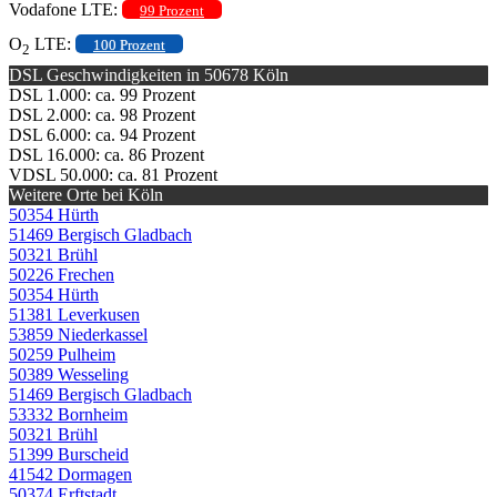
Vodafone LTE:
99 Prozent
O
LTE:
100 Prozent
2
DSL Geschwindigkeiten in 50678 Köln
DSL 1.000: ca. 99 Prozent
DSL 2.000: ca. 98 Prozent
DSL 6.000: ca. 94 Prozent
DSL 16.000: ca. 86 Prozent
VDSL 50.000: ca. 81 Prozent
Weitere Orte bei Köln
50354 Hürth
51469 Bergisch Gladbach
50321 Brühl
50226 Frechen
50354 Hürth
51381 Leverkusen
53859 Niederkassel
50259 Pulheim
50389 Wesseling
51469 Bergisch Gladbach
53332 Bornheim
50321 Brühl
51399 Burscheid
41542 Dormagen
50374 Erftstadt