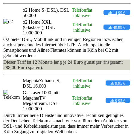
o2 Home S (DSL), DSL
Telefonflat
ab 14,99 €
50.000
inklusive
o2 Home XXL
Telefonflat
(Glasfaser), DSL
ab 49,99 €
inklusive
1.000.000
O2 bietet DSL, Mobilfunk und in einigen Regionen inzwischen
auch superschnelles Internet über LTE. Auch topaktuelle
Smartphones und Allnet-Flatrates können in Köln bei O2 mit
gebucht werden.
Dieser Tarif ist 12 Monate lang je 24 Euro günstiger (insgesamt
288,00 Euro sparen).
MagentaZuhause S,
Telefonflat
ab 9,95 €
DSL 16.000
inklusive
Glasfaser 1000 mit
MagentaTV
Telefonflat
ab 9,95 €
MegaStream, DSL
inklusive
1.000.000
Durch immer neue Dienste und innovative Techniken gelingt es
der Deutschen Telekom als nach wie vor führendem Anbieter von
DSL- und Kabeldienstleistungen, dass immer mehr Verbraucher in
Köln Zugang zur digitalen Welt haben.