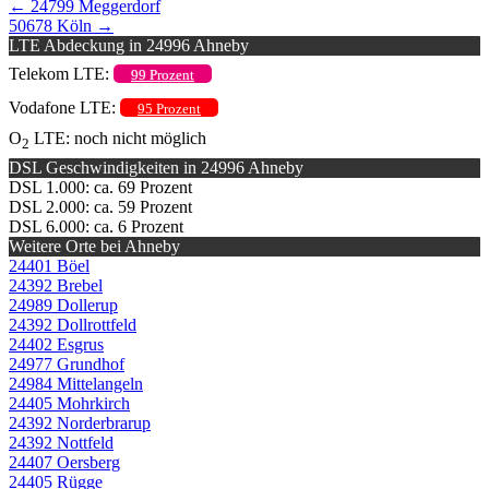
←
24799 Meggerdorf
50678 Köln
→
LTE Abdeckung in 24996 Ahneby
Telekom LTE:
99 Prozent
Vodafone LTE:
95 Prozent
O
LTE: noch nicht möglich
2
DSL Geschwindigkeiten in 24996 Ahneby
DSL 1.000: ca. 69 Prozent
DSL 2.000: ca. 59 Prozent
DSL 6.000: ca. 6 Prozent
Weitere Orte bei Ahneby
24401 Böel
24392 Brebel
24989 Dollerup
24392 Dollrottfeld
24402 Esgrus
24977 Grundhof
24984 Mittelangeln
24405 Mohrkirch
24392 Norderbrarup
24392 Nottfeld
24407 Oersberg
24405 Rügge