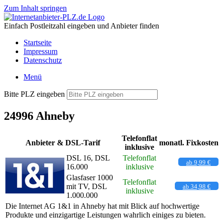
Zum Inhalt springen
Einfach Postleitzahl eingeben und Anbieter finden
Startseite
Impressum
Datenschutz
Menü
Bitte PLZ eingeben
24996 Ahneby
Telefonflat
Anbieter & DSL-Tarif
monatl. Fixkosten
inklusive
DSL 16, DSL
Telefonflat
ab 9,99 €
16.000
inklusive
Glasfaser 1000
Telefonflat
mit TV, DSL
ab 34,98 €
inklusive
1.000.000
Die Internet AG 1&1 in Ahneby hat mit Blick auf hochwertige
Produkte und einzigartige Leistungen wahrlich einiges zu bieten.