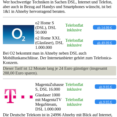
Wer hochwertige Techniken in Sachen DSL, Internet und Telefon,
aber auch in Bezug auf Handys und Smartphones wünscht, ist bei
1&1 in Ahneby hervorragend beraten.
o2 Home S
Telefonflat
(DSL), DSL
ab 14,99 €
inklusive
50.000
o2 Home XXL
Telefonflat
(Glasfaser), DSL
ab 49,99 €
inklusive
1.000.000
Bei O2 bekommt man in Ahneby neben DSL auch
Mobilfunkanschlüsse. Der Internetanbieter gehört zum Telefonica-
Konzern.
Dieser Tarif ist 12 Monate lang je 24 Euro günstiger (insgesamt
288,00 Euro sparen).
MagentaZuhause
Telefonflat
ab 9,95 €
S, DSL 16.000
inklusive
Glasfaser 1000
mit MagentaTV
Telefonflat
ab 9,95 €
MegaStream,
inklusive
DSL 1.000.000
Die Deutsche Telekom ist in 24996 Ahneby mit Blick auf Internet,