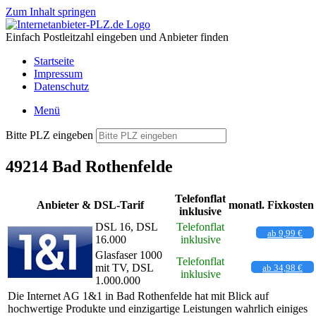
Zum Inhalt springen
Einfach Postleitzahl eingeben und Anbieter finden
Startseite
Impressum
Datenschutz
Menü
Bitte PLZ eingeben
49214 Bad Rothenfelde
Telefonflat
Anbieter & DSL-Tarif
monatl. Fixkosten
inklusive
DSL 16, DSL
Telefonflat
ab 9,99 €
16.000
inklusive
Glasfaser 1000
Telefonflat
mit TV, DSL
ab 34,98 €
inklusive
1.000.000
Die Internet AG 1&1 in Bad Rothenfelde hat mit Blick auf
hochwertige Produkte und einzigartige Leistungen wahrlich einiges