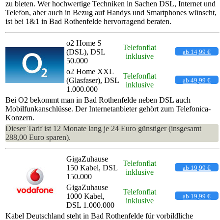
zu bieten. Wer hochwertige Techniken in Sachen DSL, Internet und
Telefon, aber auch in Bezug auf Handys und Smartphones wünscht,
ist bei 1&1 in Bad Rothenfelde hervorragend beraten.
o2 Home S
Telefonflat
(DSL), DSL
ab 14,99 €
inklusive
50.000
o2 Home XXL
Telefonflat
(Glasfaser), DSL
ab 49,99 €
inklusive
1.000.000
Bei O2 bekommt man in Bad Rothenfelde neben DSL auch
Mobilfunkanschlüsse. Der Internetanbieter gehört zum Telefonica-
Konzern.
Dieser Tarif ist 12 Monate lang je 24 Euro günstiger (insgesamt
288,00 Euro sparen).
GigaZuhause
Telefonflat
150 Kabel, DSL
ab 19,99 €
inklusive
150.000
GigaZuhause
Telefonflat
1000 Kabel,
ab 19,99 €
inklusive
DSL 1.000.000
Kabel Deutschland steht in Bad Rothenfelde für vorbildliche