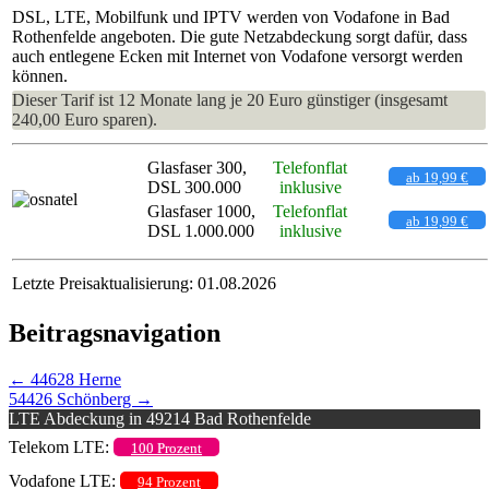
DSL, LTE, Mobilfunk und IPTV werden von Vodafone in Bad
Rothenfelde angeboten. Die gute Netzabdeckung sorgt dafür, dass
auch entlegene Ecken mit Internet von Vodafone versorgt werden
können.
Dieser Tarif ist 12 Monate lang je 20 Euro günstiger (insgesamt
240,00 Euro sparen).
Glasfaser 300,
Telefonflat
ab 19,99 €
DSL 300.000
inklusive
Glasfaser 1000,
Telefonflat
ab 19,99 €
DSL 1.000.000
inklusive
Letzte Preisaktualisierung: 01.08.2026
Beitragsnavigation
←
44628 Herne
54426 Schönberg
→
LTE Abdeckung in 49214 Bad Rothenfelde
Telekom LTE:
100 Prozent
Vodafone LTE:
94 Prozent