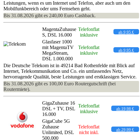
Leistungen, wenn es um Internet und Telefon, aber auch um den
Mobilfunkbereich oder ums Fernsehen geht.
Bis 31.08.2026 gibt es 240,00 Euro Cashback.
MagentaZuhause
Telefonflat
ab 9,95 €
S, DSL 16.000
inklusive
Glasfaser 1000
mit MagentaTV
Telefonflat
ab 9,95 €
MegaStream,
inklusive
DSL 1.000.000
Die Deutsche Telekom ist in 49214 Bad Rothenfelde mit Blick auf
Internet, Telekommunikation und Co. ein umfassendes Netz,
hervorragende Qualität, beste Leistungen und erstklassigen Service.
Bis 31.08.2026 gibt es 100,00 Euro Routergutschrift (bei
Routermiete).
GigaZuhause 16
Telefonflat
DSL + TV, DSL
ab 19,98 €
inklusive
16.000
GigaCube 5G
Zuhause
Telefonflat
ab 29,99 €
Unlimited, DSL
nicht inkl.
500.000