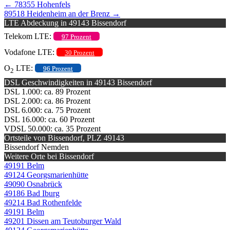
←
78355 Hohenfels
89518 Heidenheim an der Brenz
→
LTE Abdeckung in 49143 Bissendorf
Telekom LTE:
97 Prozent
Vodafone LTE:
30 Prozent
O
LTE:
96 Prozent
2
DSL Geschwindigkeiten in 49143 Bissendorf
DSL 1.000: ca. 89 Prozent
DSL 2.000: ca. 86 Prozent
DSL 6.000: ca. 75 Prozent
DSL 16.000: ca. 60 Prozent
VDSL 50.000: ca. 35 Prozent
Ortsteile von Bissendorf, PLZ 49143
Bissendorf Nemden
Weitere Orte bei Bissendorf
49191 Belm
49124 Georgsmarienhütte
49090 Osnabrück
49186 Bad Iburg
49214 Bad Rothenfelde
49191 Belm
49201 Dissen am Teutoburger Wald