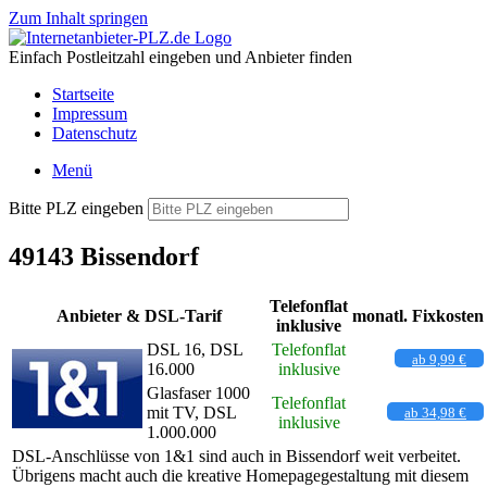
Zum Inhalt springen
Einfach Postleitzahl eingeben und Anbieter finden
Startseite
Impressum
Datenschutz
Menü
Bitte PLZ eingeben
49143 Bissendorf
Telefonflat
Anbieter & DSL-Tarif
monatl. Fixkosten
inklusive
DSL 16, DSL
Telefonflat
ab 9,99 €
16.000
inklusive
Glasfaser 1000
Telefonflat
mit TV, DSL
ab 34,98 €
inklusive
1.000.000
DSL-Anschlüsse von 1&1 sind auch in Bissendorf weit verbeitet.
Übrigens macht auch die kreative Homepagegestaltung mit diesem