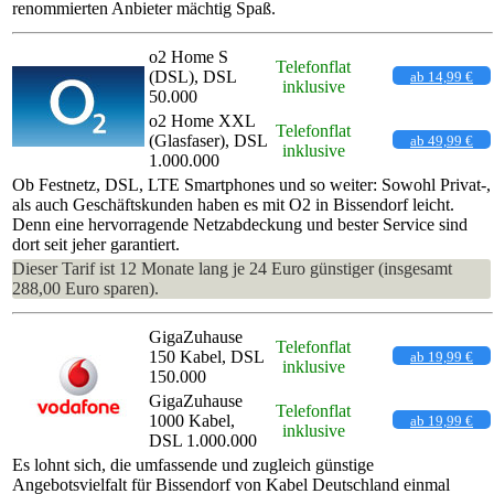
renommierten Anbieter mächtig Spaß.
o2 Home S
Telefonflat
(DSL), DSL
ab 14,99 €
inklusive
50.000
o2 Home XXL
Telefonflat
(Glasfaser), DSL
ab 49,99 €
inklusive
1.000.000
Ob Festnetz, DSL, LTE Smartphones und so weiter: Sowohl Privat-,
als auch Geschäftskunden haben es mit O2 in Bissendorf leicht.
Denn eine hervorragende Netzabdeckung und bester Service sind
dort seit jeher garantiert.
Dieser Tarif ist 12 Monate lang je 24 Euro günstiger (insgesamt
288,00 Euro sparen).
GigaZuhause
Telefonflat
150 Kabel, DSL
ab 19,99 €
inklusive
150.000
GigaZuhause
Telefonflat
1000 Kabel,
ab 19,99 €
inklusive
DSL 1.000.000
Es lohnt sich, die umfassende und zugleich günstige
Angebotsvielfalt für Bissendorf von Kabel Deutschland einmal