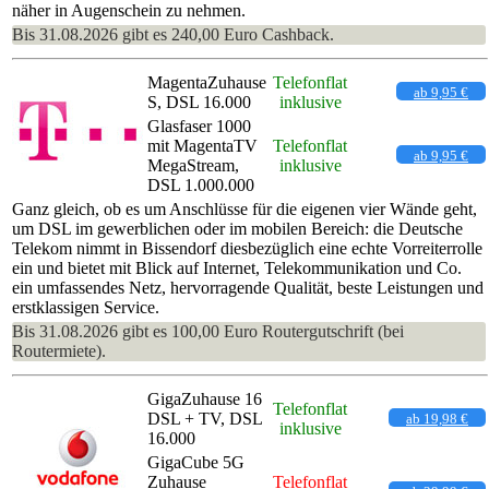
näher in Augenschein zu nehmen.
Bis 31.08.2026 gibt es 240,00 Euro Cashback.
MagentaZuhause
Telefonflat
ab 9,95 €
S, DSL 16.000
inklusive
Glasfaser 1000
mit MagentaTV
Telefonflat
ab 9,95 €
MegaStream,
inklusive
DSL 1.000.000
Ganz gleich, ob es um Anschlüsse für die eigenen vier Wände geht,
um DSL im gewerblichen oder im mobilen Bereich: die Deutsche
Telekom nimmt in Bissendorf diesbezüglich eine echte Vorreiterrolle
ein und bietet mit Blick auf Internet, Telekommunikation und Co.
ein umfassendes Netz, hervorragende Qualität, beste Leistungen und
erstklassigen Service.
Bis 31.08.2026 gibt es 100,00 Euro Routergutschrift (bei
Routermiete).
GigaZuhause 16
Telefonflat
DSL + TV, DSL
ab 19,98 €
inklusive
16.000
GigaCube 5G
Zuhause
Telefonflat