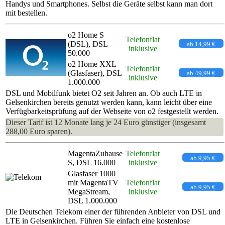
Handys und Smartphones. Selbst die Geräte selbst kann man dort
mit bestellen.
o2 Home S
Telefonflat
(DSL), DSL
ab 14,99 €
inklusive
50.000
o2 Home XXL
Telefonflat
(Glasfaser), DSL
ab 49,99 €
inklusive
1.000.000
DSL und Mobilfunk bietet O2 seit Jahren an. Ob auch LTE in
Gelsenkirchen bereits genutzt werden kann, kann leicht über eine
Verfügbarkeitsprüfung auf der Webseite von o2 festgestellt werden.
Dieser Tarif ist 12 Monate lang je 24 Euro günstiger (insgesamt
288,00 Euro sparen).
MagentaZuhause
Telefonflat
ab 9,95 €
S, DSL 16.000
inklusive
Glasfaser 1000
mit MagentaTV
Telefonflat
ab 9,95 €
MegaStream,
inklusive
DSL 1.000.000
Die Deutschen Telekom einer der führenden Anbieter von DSL und
LTE in Gelsenkirchen. Führen Sie einfach eine kostenlose