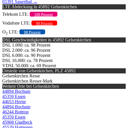
65391 Sauerthal
→
LTE Abdeckung in 45892 Gelsenkirchen
Telekom LTE:
100 Prozent
Vodafone LTE:
99 Prozent
O
LTE:
98 Prozent
2
DSL Geschwindigkeiten in 45892 Gelsenkirchen
DSL 1.000: ca. 98 Prozent
DSL 2.000: ca. 96 Prozent
DSL 6.000: ca. 90 Prozent
DSL 16.000: ca. 78 Prozent
VDSL 50.000: ca. 69 Prozent
Ortsteile von Gelsenkirchen, PLZ 45892
Gelsenkirchen Resse
Gelsenkirchen Resser-Mark
Weitere Orte bei Gelsenkirchen
44894 Bochum
45359 Essen
44653 Herne
44894 Bochum
46244 Bottrop
45359 Essen
45968 Gladbeck
45529 Hattingen