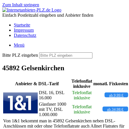
Zum Inhalt springen
Einfach Postleitzahl eingeben und Anbieter finden
Startseite
Impressum
Datenschutz
Menü
Bitte PLZ eingeben
45892 Gelsenkirchen
Telefonflat
Anbieter & DSL-Tarif
monatl. Fixkosten
inklusive
DSL 16, DSL
Telefonflat
ab 9,99 €
16.000
inklusive
Glasfaser 1000
Telefonflat
mit TV, DSL
ab 34,98 €
inklusive
1.000.000
Von 1&1 bekommt man in 45892 Gelsenkirchen neben DSL-
Anschlüssen mit oder ohne Telefonflatrate auch Allnet Flatrates für