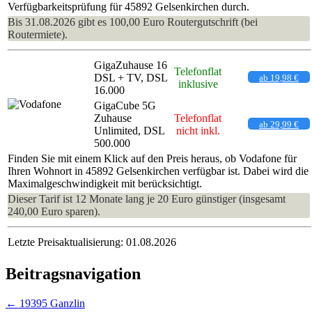
Verfügbarkeitsprüfung für 45892 Gelsenkirchen durch.
Bis 31.08.2026 gibt es 100,00 Euro Routergutschrift (bei
Routermiete).
GigaZuhause 16
Telefonflat
DSL + TV, DSL
ab 19,98 €
inklusive
16.000
GigaCube 5G
Zuhause
Telefonflat
ab 29,99 €
Unlimited, DSL
nicht inkl.
500.000
Finden Sie mit einem Klick auf den Preis heraus, ob Vodafone für
Ihren Wohnort in 45892 Gelsenkirchen verfügbar ist. Dabei wird die
Maximalgeschwindigkeit mit berücksichtigt.
Dieser Tarif ist 12 Monate lang je 20 Euro günstiger (insgesamt
240,00 Euro sparen).
Letzte Preisaktualisierung: 01.08.2026
Beitragsnavigation
←
19395 Ganzlin