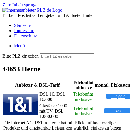
Zum Inhalt springen
Einfach Postleitzahl eingeben und Anbieter finden
Startseite
Impressum
Datenschutz
Menü
Bitte PLZ eingeben
44653 Herne
Telefonflat
Anbieter & DSL-Tarif
monatl. Fixkosten
inklusive
DSL 16, DSL
Telefonflat
ab 9,99 €
16.000
inklusive
Glasfaser 1000
Telefonflat
mit TV, DSL
ab 34,98 €
inklusive
1.000.000
Die Internet AG 1&1 in Herne hat mit Blick auf hochwertige
Produkte und einzigartige Leistungen wahrlich einiges zu bieten.