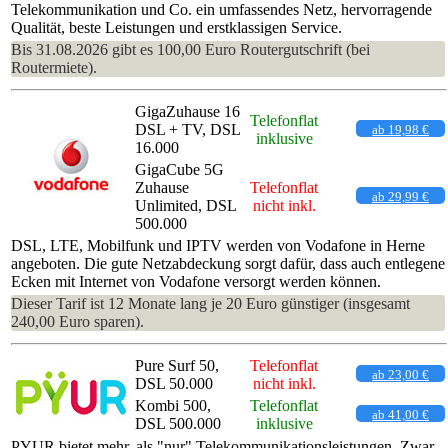
Telekommunikation und Co. ein umfassendes Netz, hervorragende
Qualität, beste Leistungen und erstklassigen Service.
Bis 31.08.2026 gibt es 100,00 Euro Routergutschrift (bei
Routermiete).
GigaZuhause 16
Telefonflat
DSL + TV, DSL
ab 19,98 €
inklusive
16.000
GigaCube 5G
Zuhause
Telefonflat
ab 29,99 €
Unlimited, DSL
nicht inkl.
500.000
DSL, LTE, Mobilfunk und IPTV werden von Vodafone in Herne
angeboten. Die gute Netzabdeckung sorgt dafür, dass auch entlegene
Ecken mit Internet von Vodafone versorgt werden können.
Dieser Tarif ist 12 Monate lang je 20 Euro günstiger (insgesamt
240,00 Euro sparen).
Pure Surf 50,
Telefonflat
ab 23,00 €
DSL 50.000
nicht inkl.
Kombi 500,
Telefonflat
ab 41,00 €
DSL 500.000
inklusive
PYUR bietet mehr, als "nur" Telekommunikationsleistungen. Zwar