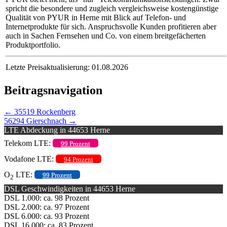
spricht die besondere und zugleich vergleichsweise kostengünstige
Qualität von PYUR in Herne mit Blick auf Telefon- und
Internetprodukte für sich. Anspruchsvolle Kunden profitieren aber
auch in Sachen Fernsehen und Co. von einem breitgefächerten
Produktportfolio.
Letzte Preisaktualisierung: 01.08.2026
Beitragsnavigation
←
35519 Rockenberg
56294 Gierschnach
→
LTE Abdeckung in 44653 Herne
Telekom LTE:
99 Prozent
Vodafone LTE:
94 Prozent
O
LTE:
99 Prozent
2
DSL Geschwindigkeiten in 44653 Herne
DSL 1.000: ca. 98 Prozent
DSL 2.000: ca. 97 Prozent
DSL 6.000: ca. 93 Prozent
DSL 16.000: ca. 83 Prozent