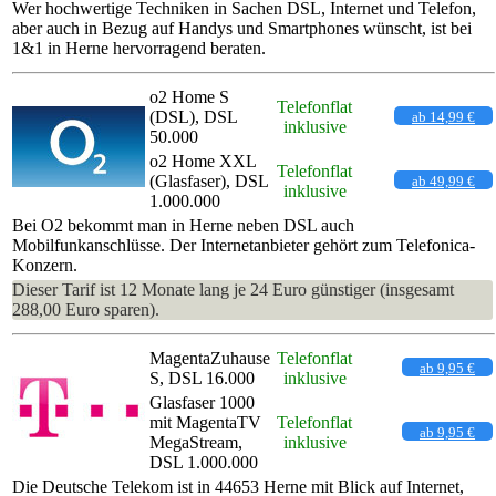
Wer hochwertige Techniken in Sachen DSL, Internet und Telefon,
aber auch in Bezug auf Handys und Smartphones wünscht, ist bei
1&1 in Herne hervorragend beraten.
o2 Home S
Telefonflat
(DSL), DSL
ab 14,99 €
inklusive
50.000
o2 Home XXL
Telefonflat
(Glasfaser), DSL
ab 49,99 €
inklusive
1.000.000
Bei O2 bekommt man in Herne neben DSL auch
Mobilfunkanschlüsse. Der Internetanbieter gehört zum Telefonica-
Konzern.
Dieser Tarif ist 12 Monate lang je 24 Euro günstiger (insgesamt
288,00 Euro sparen).
MagentaZuhause
Telefonflat
ab 9,95 €
S, DSL 16.000
inklusive
Glasfaser 1000
mit MagentaTV
Telefonflat
ab 9,95 €
MegaStream,
inklusive
DSL 1.000.000
Die Deutsche Telekom ist in 44653 Herne mit Blick auf Internet,