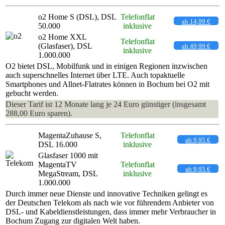
o2 Home S (DSL), DSL
Telefonflat
ab 14,99 €
50.000
inklusive
o2 Home XXL
Telefonflat
(Glasfaser), DSL
ab 49,99 €
inklusive
1.000.000
O2 bietet DSL, Mobilfunk und in einigen Regionen inzwischen
auch superschnelles Internet über LTE. Auch topaktuelle
Smartphones und Allnet-Flatrates können in Bochum bei O2 mit
gebucht werden.
Dieser Tarif ist 12 Monate lang je 24 Euro günstiger (insgesamt
288,00 Euro sparen).
MagentaZuhause S,
Telefonflat
ab 9,95 €
DSL 16.000
inklusive
Glasfaser 1000 mit
MagentaTV
Telefonflat
ab 9,95 €
MegaStream, DSL
inklusive
1.000.000
Durch immer neue Dienste und innovative Techniken gelingt es
der Deutschen Telekom als nach wie vor führendem Anbieter von
DSL- und Kabeldienstleistungen, dass immer mehr Verbraucher in
Bochum Zugang zur digitalen Welt haben.