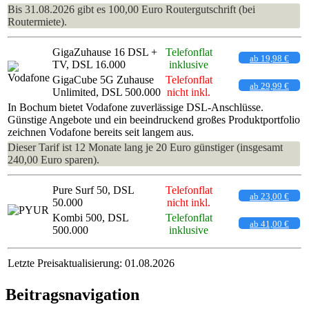
Bis 31.08.2026 gibt es 100,00 Euro Routergutschrift (bei
Routermiete).
GigaZuhause 16 DSL +
Telefonflat
ab 19,98 €
TV, DSL 16.000
inklusive
GigaCube 5G Zuhause
Telefonflat
ab 29,99 €
Unlimited, DSL 500.000
nicht inkl.
In Bochum bietet Vodafone zuverlässige DSL-Anschlüsse.
Günstige Angebote und ein beeindruckend großes Produktportfolio
zeichnen Vodafone bereits seit langem aus.
Dieser Tarif ist 12 Monate lang je 20 Euro günstiger (insgesamt
240,00 Euro sparen).
Pure Surf 50, DSL
Telefonflat
ab 23,00 €
50.000
nicht inkl.
Kombi 500, DSL
Telefonflat
ab 41,00 €
500.000
inklusive
Letzte Preisaktualisierung: 01.08.2026
Beitragsnavigation