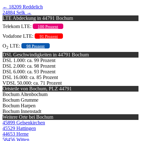
←
18209 Reddelich
24884 Selk
→
LTE Abdeckung in 44791 Bochum
Telekom LTE:
100 Prozent
Vodafone LTE:
91 Prozent
O
LTE:
98 Prozent
2
DSL Geschwindigkeiten in 44791 Bochum
DSL 1.000: ca. 99 Prozent
DSL 2.000: ca. 98 Prozent
DSL 6.000: ca. 93 Prozent
DSL 16.000: ca. 85 Prozent
VDSL 50.000: ca. 71 Prozent
Ortsteile von Bochum, PLZ 44791
Bochum Altenbochum
Bochum Grumme
Bochum Harpen
Bochum Innenstadt
Weitere Orte bei Bochum
45899 Gelsenkirchen
45529 Hattingen
44653 Herne
58456 Witten