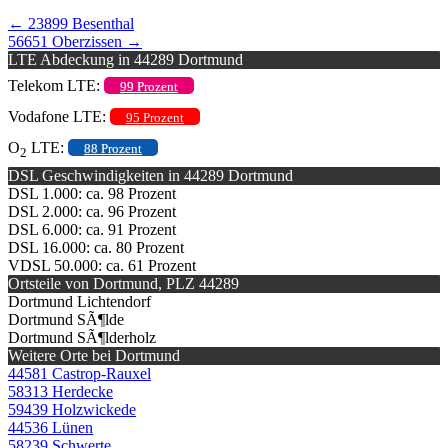
←
23899 Besenthal
56651 Oberzissen
→
LTE Abdeckung in 44289 Dortmund
Telekom LTE:
99 Prozent
Vodafone LTE:
95 Prozent
O
LTE:
88 Prozent
2
DSL Geschwindigkeiten in 44289 Dortmund
DSL 1.000: ca. 98 Prozent
DSL 2.000: ca. 96 Prozent
DSL 6.000: ca. 91 Prozent
DSL 16.000: ca. 80 Prozent
VDSL 50.000: ca. 61 Prozent
Ortsteile von Dortmund, PLZ 44289
Dortmund Lichtendorf
Dortmund SÃ¶lde
Dortmund SÃ¶lderholz
Weitere Orte bei Dortmund
44581 Castrop-Rauxel
58313 Herdecke
59439 Holzwickede
44536 Lünen
58239 Schwerte