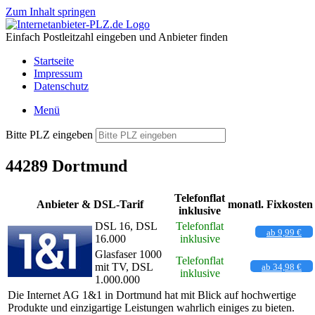
Zum Inhalt springen
Einfach Postleitzahl eingeben und Anbieter finden
Startseite
Impressum
Datenschutz
Menü
Bitte PLZ eingeben
44289 Dortmund
Telefonflat
Anbieter & DSL-Tarif
monatl. Fixkosten
inklusive
DSL 16, DSL
Telefonflat
ab 9,99 €
16.000
inklusive
Glasfaser 1000
Telefonflat
mit TV, DSL
ab 34,98 €
inklusive
1.000.000
Die Internet AG 1&1 in Dortmund hat mit Blick auf hochwertige
Produkte und einzigartige Leistungen wahrlich einiges zu bieten.