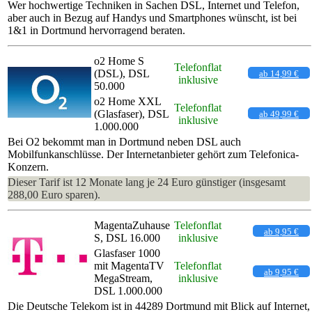
Wer hochwertige Techniken in Sachen DSL, Internet und Telefon,
aber auch in Bezug auf Handys und Smartphones wünscht, ist bei
1&1 in Dortmund hervorragend beraten.
o2 Home S
Telefonflat
(DSL), DSL
ab 14,99 €
inklusive
50.000
o2 Home XXL
Telefonflat
(Glasfaser), DSL
ab 49,99 €
inklusive
1.000.000
Bei O2 bekommt man in Dortmund neben DSL auch
Mobilfunkanschlüsse. Der Internetanbieter gehört zum Telefonica-
Konzern.
Dieser Tarif ist 12 Monate lang je 24 Euro günstiger (insgesamt
288,00 Euro sparen).
MagentaZuhause
Telefonflat
ab 9,95 €
S, DSL 16.000
inklusive
Glasfaser 1000
mit MagentaTV
Telefonflat
ab 9,95 €
MegaStream,
inklusive
DSL 1.000.000
Die Deutsche Telekom ist in 44289 Dortmund mit Blick auf Internet,