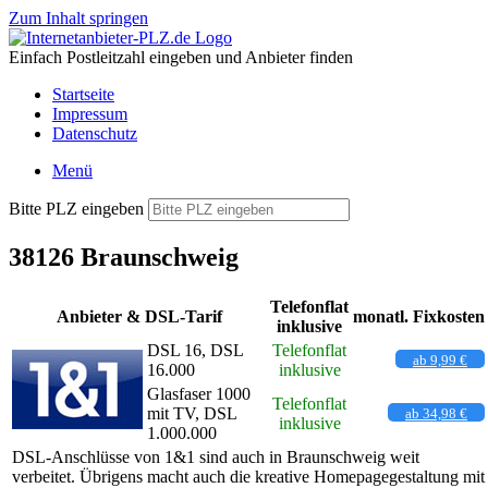
Zum Inhalt springen
Einfach Postleitzahl eingeben und Anbieter finden
Startseite
Impressum
Datenschutz
Menü
Bitte PLZ eingeben
38126 Braunschweig
Telefonflat
Anbieter & DSL-Tarif
monatl. Fixkosten
inklusive
DSL 16, DSL
Telefonflat
ab 9,99 €
16.000
inklusive
Glasfaser 1000
Telefonflat
mit TV, DSL
ab 34,98 €
inklusive
1.000.000
DSL-Anschlüsse von 1&1 sind auch in Braunschweig weit
verbeitet. Übrigens macht auch die kreative Homepagegestaltung mit