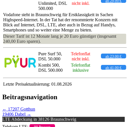
ab 29,99 €
Unlimited, DSL
nicht inkl.
500.000
Vodafone steht in Braunschweig für Erstklassigkeit in Sachen
Highspeed-Internet. In der Tat hat der renommierte Konzern mit
Blick auf Internet, DSL, LTE, aber auch in Bezug auf Handys,
Smartphones und so weiter eine Menge zu bieten.
Dieser Tarif ist 12 Monate lang je 20 Euro günstiger (insgesamt
240,00 Euro sparen).
Pure Surf 50,
Telefonflat
ab 23,00 €
DSL 50.000
nicht inkl.
Kombi 500,
Telefonflat
ab 41,00 €
DSL 500.000
inklusive
Letzte Preisaktualisierung: 01.08.2026
Beitragsnavigation
←
17207 Gotthun
19406 Dabel
→
LTE Abdeckung in 38126 Braunschweig
Telekom LTE:
99 Prozent