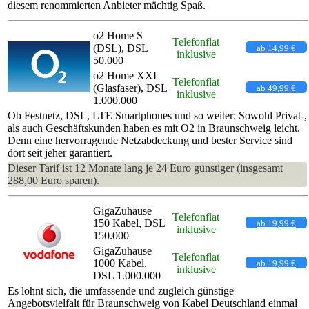
diesem renommierten Anbieter mächtig Spaß.
o2 Home S
Telefonflat
(DSL), DSL
ab 14,99 €
inklusive
50.000
o2 Home XXL
Telefonflat
(Glasfaser), DSL
ab 49,99 €
inklusive
1.000.000
Ob Festnetz, DSL, LTE Smartphones und so weiter: Sowohl Privat-,
als auch Geschäftskunden haben es mit O2 in Braunschweig leicht.
Denn eine hervorragende Netzabdeckung und bester Service sind
dort seit jeher garantiert.
Dieser Tarif ist 12 Monate lang je 24 Euro günstiger (insgesamt
288,00 Euro sparen).
GigaZuhause
Telefonflat
150 Kabel, DSL
ab 19,99 €
inklusive
150.000
GigaZuhause
Telefonflat
1000 Kabel,
ab 19,99 €
inklusive
DSL 1.000.000
Es lohnt sich, die umfassende und zugleich günstige
Angebotsvielfalt für Braunschweig von Kabel Deutschland einmal