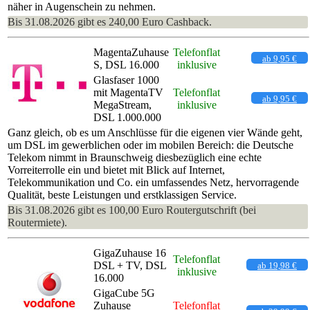
näher in Augenschein zu nehmen.
Bis 31.08.2026 gibt es 240,00 Euro Cashback.
MagentaZuhause
Telefonflat
ab 9,95 €
S, DSL 16.000
inklusive
Glasfaser 1000
mit MagentaTV
Telefonflat
ab 9,95 €
MegaStream,
inklusive
DSL 1.000.000
Ganz gleich, ob es um Anschlüsse für die eigenen vier Wände geht,
um DSL im gewerblichen oder im mobilen Bereich: die Deutsche
Telekom nimmt in Braunschweig diesbezüglich eine echte
Vorreiterrolle ein und bietet mit Blick auf Internet,
Telekommunikation und Co. ein umfassendes Netz, hervorragende
Qualität, beste Leistungen und erstklassigen Service.
Bis 31.08.2026 gibt es 100,00 Euro Routergutschrift (bei
Routermiete).
GigaZuhause 16
Telefonflat
DSL + TV, DSL
ab 19,98 €
inklusive
16.000
GigaCube 5G
Zuhause
Telefonflat