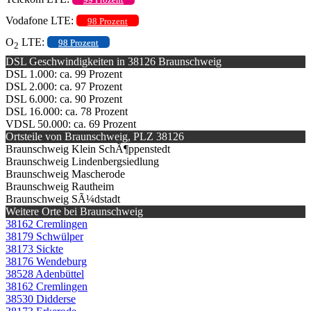
Vodafone LTE:
98 Prozent
O
LTE:
98 Prozent
2
DSL Geschwindigkeiten in 38126 Braunschweig
DSL 1.000: ca. 99 Prozent
DSL 2.000: ca. 97 Prozent
DSL 6.000: ca. 90 Prozent
DSL 16.000: ca. 78 Prozent
VDSL 50.000: ca. 69 Prozent
Ortsteile von Braunschweig, PLZ 38126
Braunschweig Klein SchÃ¶ppenstedt
Braunschweig Lindenbergsiedlung
Braunschweig Mascherode
Braunschweig Rautheim
Braunschweig SÃ¼dstadt
Weitere Orte bei Braunschweig
38162 Cremlingen
38179 Schwülper
38173 Sickte
38176 Wendeburg
38528 Adenbüttel
38162 Cremlingen
38530 Didderse