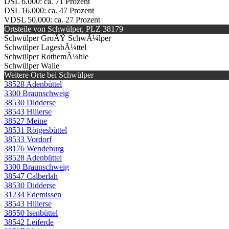
DSL 6.000: ca. 71 Prozent
DSL 16.000: ca. 47 Prozent
VDSL 50.000: ca. 27 Prozent
Ortsteile von Schwülper, PLZ 38179
Schwülper GroÃŸ SchwÃ¼lper
Schwülper LagesbÃ¼ttel
Schwülper RothemÃ¼hle
Schwülper Walle
Weitere Orte bei Schwülper
38528 Adenbüttel
3300 Braunschweig
38530 Didderse
38543 Hillerse
38527 Meine
38531 Rötgesbüttel
38533 Vordorf
38176 Wendeburg
38528 Adenbüttel
3300 Braunschweig
38547 Calberlah
38530 Didderse
31234 Edemissen
38543 Hillerse
38550 Isenbüttel
38542 Leiferde