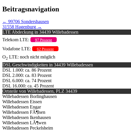
Beitragsnavigation
←
99706 Sondershausen
31558 Hagenburg
→
LTE Abdeckung in 34439 Willebadessen
Telekom LTE:
97 Prozent
Vodafone LTE:
62 Prozent
O
LTE: noch nicht möglich
2
DSL Geschwindigkeiten in 34439 Willebadessen
DSL 1.000: ca. 86 Prozent
DSL 2.000: ca. 83 Prozent
DSL 6.000: ca. 74 Prozent
DSL 16.000: ca. 45 Prozent
Ortsteile von Willebadessen, PLZ 34439
Willebadessen Borlinghausen
Willebadessen Eissen
Willebadessen Engar
Willebadessen FÃ¶lsen
Willebadessen Ikenhausen
Willebadessen LÃ¶wen
Willebadessen Peckelsheim