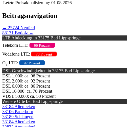
Letzte Preisaktualisierung: 01.08.2026
Beitragsnavigation
←
25724 Neufeld
88131 Bodolz
→
LTE Abdeckung in 33175 Bad Lippspringe
Telekom LTE:
90 Prozent
Vodafone LTE:
70 Prozent
O
LTE:
97 Prozent
2
DSL Geschwindigkeiten in 33175 Bad Lippspringe
DSL 1.000: ca. 96 Prozent
DSL 2.000: ca. 92 Prozent
DSL 6.000: ca. 86 Prozent
DSL 16.000: ca. 70 Prozent
VDSL 50.000: ca. 50 Prozent
Weitere Orte bei Bad Lippspringe
33184 Altenbeken
33106 Paderborn
33189 Schlangen
33184 Altenbeken
32832 Augustdorf