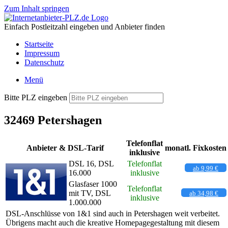
Zum Inhalt springen
Einfach Postleitzahl eingeben und Anbieter finden
Startseite
Impressum
Datenschutz
Menü
Bitte PLZ eingeben
32469 Petershagen
Telefonflat
Anbieter & DSL-Tarif
monatl. Fixkosten
inklusive
DSL 16, DSL
Telefonflat
ab 9,99 €
16.000
inklusive
Glasfaser 1000
Telefonflat
mit TV, DSL
ab 34,98 €
inklusive
1.000.000
DSL-Anschlüsse von 1&1 sind auch in Petershagen weit verbeitet.
Übrigens macht auch die kreative Homepagegestaltung mit diesem