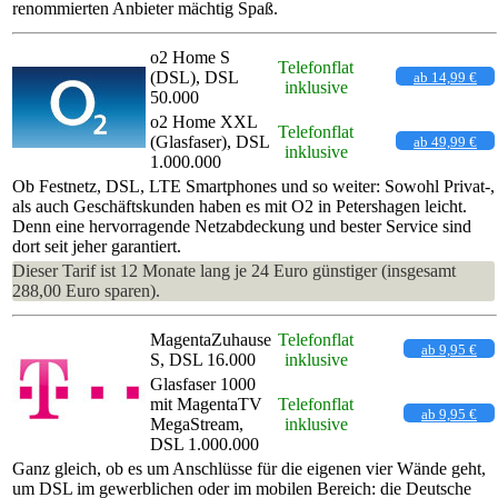
renommierten Anbieter mächtig Spaß.
o2 Home S
Telefonflat
(DSL), DSL
ab 14,99 €
inklusive
50.000
o2 Home XXL
Telefonflat
(Glasfaser), DSL
ab 49,99 €
inklusive
1.000.000
Ob Festnetz, DSL, LTE Smartphones und so weiter: Sowohl Privat-,
als auch Geschäftskunden haben es mit O2 in Petershagen leicht.
Denn eine hervorragende Netzabdeckung und bester Service sind
dort seit jeher garantiert.
Dieser Tarif ist 12 Monate lang je 24 Euro günstiger (insgesamt
288,00 Euro sparen).
MagentaZuhause
Telefonflat
ab 9,95 €
S, DSL 16.000
inklusive
Glasfaser 1000
mit MagentaTV
Telefonflat
ab 9,95 €
MegaStream,
inklusive
DSL 1.000.000
Ganz gleich, ob es um Anschlüsse für die eigenen vier Wände geht,
um DSL im gewerblichen oder im mobilen Bereich: die Deutsche