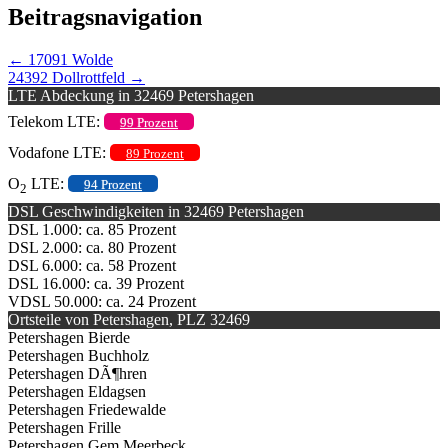
Beitragsnavigation
←
17091 Wolde
24392 Dollrottfeld
→
LTE Abdeckung in 32469 Petershagen
Telekom LTE:
99 Prozent
Vodafone LTE:
89 Prozent
O
LTE:
94 Prozent
2
DSL Geschwindigkeiten in 32469 Petershagen
DSL 1.000: ca. 85 Prozent
DSL 2.000: ca. 80 Prozent
DSL 6.000: ca. 58 Prozent
DSL 16.000: ca. 39 Prozent
VDSL 50.000: ca. 24 Prozent
Ortsteile von Petershagen, PLZ 32469
Petershagen Bierde
Petershagen Buchholz
Petershagen DÃ¶hren
Petershagen Eldagsen
Petershagen Friedewalde
Petershagen Frille
Petershagen Gem Meerbeck