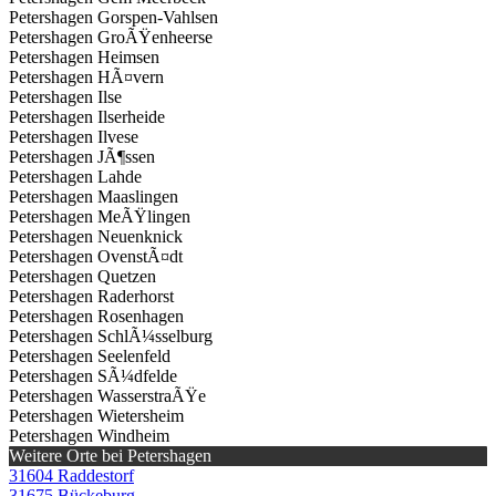
Petershagen Gorspen-Vahlsen
Petershagen GroÃŸenheerse
Petershagen Heimsen
Petershagen HÃ¤vern
Petershagen Ilse
Petershagen Ilserheide
Petershagen Ilvese
Petershagen JÃ¶ssen
Petershagen Lahde
Petershagen Maaslingen
Petershagen MeÃŸlingen
Petershagen Neuenknick
Petershagen OvenstÃ¤dt
Petershagen Quetzen
Petershagen Raderhorst
Petershagen Rosenhagen
Petershagen SchlÃ¼sselburg
Petershagen Seelenfeld
Petershagen SÃ¼dfelde
Petershagen WasserstraÃŸe
Petershagen Wietersheim
Petershagen Windheim
Weitere Orte bei Petershagen
31604 Raddestorf
31675 Bückeburg