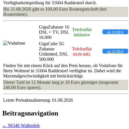
Verfügbarkeitsprüfung für 31604 Raddestorf durch.
Bis 31.08.2026 gibt es 100,00 Euro Routergutschrift (bei
Routermiete).
GigaZuhause 16
Telefonflat
DSL + TV, DSL
ab 19,98 €
inklusive
16.000
GigaCube 5G
Zuhause
Telefonflat
ab 29,99 €
Unlimited, DSL
nicht inkl.
500.000
Finden Sie mit einem Klick auf den Preis heraus, ob Vodafone für
Ihren Wohnort in 31604 Raddestorf verfügbar ist. Dabei wird die
Maximalgeschwindigkeit mit berücksichtigt.
Dieser Tarif ist 12 Monate lang je 20 Euro günstiger (insgesamt
240,00 Euro sparen).
Letzte Preisaktualisierung: 01.08.2026
Beitragsnavigation
←
96346 Wallenfels