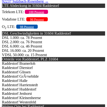
92237 Sulzbach-Rosenberg
→
LTE Abdeckung in 31604 Raddestorf
Telekom LTE:
100 Prozent
Vodafone LTE:
96 Prozent
O
LTE:
98 Prozent
2
DSL Geschwindigkeiten in 31604 Raddestorf
DSL 1.000: ca. 78 Prozent
DSL 2.000: ca. 76 Prozent
DSL 6.000: ca. 46 Prozent
DSL 16.000: ca. 20 Prozent
VDSL 50.000: ca. 15 Prozent
Ortsteile von Raddestorf, PLZ 31604
Raddestorf Bramerloh
Raddestorf Dierstorf
Raddestorf Glissen
Raddestorf GrÃ¤sebilde
Raddestorf Halle
Raddestorf Harrienstedt
Raddestorf Huddestorf
Raddestorf Jenhorst
Raddestorf Kleinenheerse
Raddestorf Westenfeld
Weitere Orte bei Raddestorf