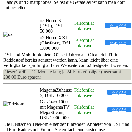
Handys und Smartphones. Selbst die Geräte selbst kann man dort
mit bestellen.
o2 Home S
Telefonflat
(DSL), DSL
ab 14,99 €
inklusive
50.000
o2 Home XXL
Telefonflat
(Glasfaser), DSL
ab 49,99 €
inklusive
1.000.000
DSL und Mobilfunk bietet O2 seit Jahren an. Ob auch LTE in
Raddestorf bereits genutzt werden kann, kann leicht über eine
Verfügbarkeitsprüfung auf der Webseite von o2 festgestellt werden.
Dieser Tarif ist 12 Monate lang je 24 Euro günstiger (insgesamt
288,00 Euro sparen).
MagentaZuhause
Telefonflat
ab 9,95 €
S, DSL 16.000
inklusive
Glasfaser 1000
mit MagentaTV
Telefonflat
ab 9,95 €
MegaStream,
inklusive
DSL 1.000.000
Die Deutschen Telekom einer der führenden Anbieter von DSL und
LTE in Raddestorf. Führen Sie einfach eine kostenlose