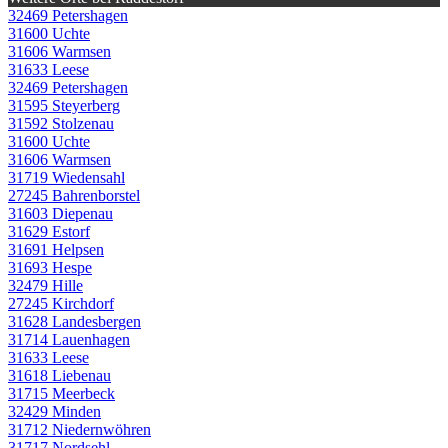
32469 Petershagen
31600 Uchte
31606 Warmsen
31633 Leese
32469 Petershagen
31595 Steyerberg
31592 Stolzenau
31600 Uchte
31606 Warmsen
31719 Wiedensahl
27245 Bahrenborstel
31603 Diepenau
31629 Estorf
31691 Helpsen
31693 Hespe
32479 Hille
27245 Kirchdorf
31628 Landesbergen
31714 Lauenhagen
31633 Leese
31618 Liebenau
31715 Meerbeck
32429 Minden
31712 Niedernwöhren
31717 Nordsehl