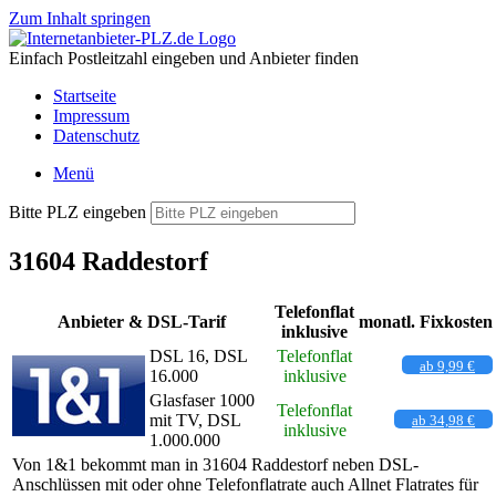
Zum Inhalt springen
Einfach Postleitzahl eingeben und Anbieter finden
Startseite
Impressum
Datenschutz
Menü
Bitte PLZ eingeben
31604 Raddestorf
Telefonflat
Anbieter & DSL-Tarif
monatl. Fixkosten
inklusive
DSL 16, DSL
Telefonflat
ab 9,99 €
16.000
inklusive
Glasfaser 1000
Telefonflat
mit TV, DSL
ab 34,98 €
inklusive
1.000.000
Von 1&1 bekommt man in 31604 Raddestorf neben DSL-
Anschlüssen mit oder ohne Telefonflatrate auch Allnet Flatrates für