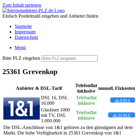
Zum Inhalt springen
Einfach Postleitzahl eingeben und Anbieter finden
Startseite
Impressum
Datenschutz
Menü
Bitte PLZ eingeben
25361 Grevenkop
Telefonflat
Anbieter & DSL-Tarif
monatl. Fixkosten
inklusive
DSL 16, DSL
Telefonflat
ab 9,99 €
16.000
inklusive
Glasfaser 1000
Telefonflat
mit TV, DSL
ab 34,98 €
inklusive
1.000.000
Die DSL-Anschlüsse von 1&1 gehören zu den günstigsten auf dem
Markt. Die hohe Verfügbarkeit in 25361 Grevenkop von 1&1