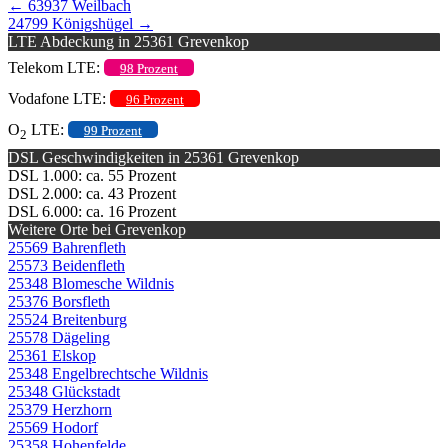
←
63937 Weilbach
24799 Königshügel
→
LTE Abdeckung in 25361 Grevenkop
Telekom LTE:
98 Prozent
Vodafone LTE:
96 Prozent
O
LTE:
99 Prozent
2
DSL Geschwindigkeiten in 25361 Grevenkop
DSL 1.000: ca. 55 Prozent
DSL 2.000: ca. 43 Prozent
DSL 6.000: ca. 16 Prozent
Weitere Orte bei Grevenkop
25569 Bahrenfleth
25573 Beidenfleth
25348 Blomesche Wildnis
25376 Borsfleth
25524 Breitenburg
25578 Dägeling
25361 Elskop
25348 Engelbrechtsche Wildnis
25348 Glückstadt
25379 Herzhorn
25569 Hodorf
25358 Hohenfelde