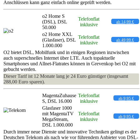
Anschlüssen kann ganz einfach online geprüft werden.
o2 Home S
Telefonflat
(DSL), DSL
ab 14,99 €
inklusive
50.000
o2 Home XXL
Telefonflat
(Glasfaser), DSL
ab 49,99 €
inklusive
1.000.000
O2 bietet DSL, Mobilfunk und in einigen Regionen inzwischen
auch superschnelles Internet über LTE. Auch topaktuelle
Smartphones und Allnet-Flatrates können in Grevenkop bei O2 mit
gebucht werden.
Dieser Tarif ist 12 Monate lang je 24 Euro günstiger (insgesamt
288,00 Euro sparen).
MagentaZuhause
Telefonflat
ab 9,95 €
S, DSL 16.000
inklusive
Glasfaser 1000
mit MagentaTV
Telefonflat
ab 9,95 €
MegaStream,
inklusive
DSL 1.000.000
Durch immer neue Dienste und innovative Techniken gelingt es der
Deutschen Telekom als nach wie vor führendem Anbieter von DSL-