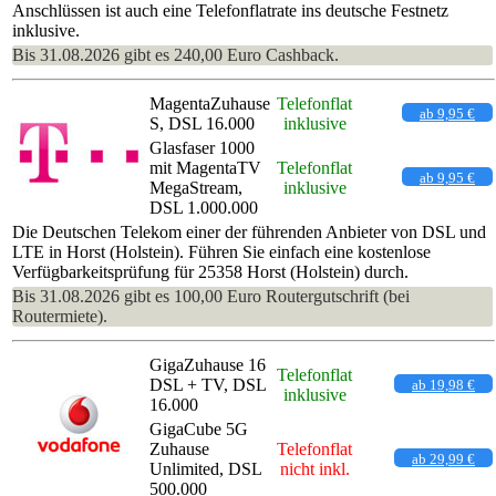
Anschlüssen ist auch eine Telefonflatrate ins deutsche Festnetz
inklusive.
Bis 31.08.2026 gibt es 240,00 Euro Cashback.
MagentaZuhause
Telefonflat
ab 9,95 €
S, DSL 16.000
inklusive
Glasfaser 1000
mit MagentaTV
Telefonflat
ab 9,95 €
MegaStream,
inklusive
DSL 1.000.000
Die Deutschen Telekom einer der führenden Anbieter von DSL und
LTE in Horst (Holstein). Führen Sie einfach eine kostenlose
Verfügbarkeitsprüfung für 25358 Horst (Holstein) durch.
Bis 31.08.2026 gibt es 100,00 Euro Routergutschrift (bei
Routermiete).
GigaZuhause 16
Telefonflat
DSL + TV, DSL
ab 19,98 €
inklusive
16.000
GigaCube 5G
Zuhause
Telefonflat
ab 29,99 €
Unlimited, DSL
nicht inkl.
500.000