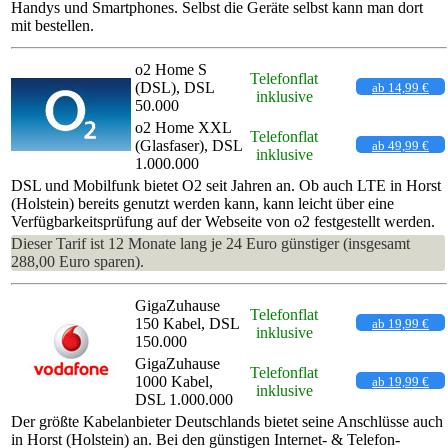
Handys und Smartphones. Selbst die Geräte selbst kann man dort
mit bestellen.
o2 Home S
Telefonflat
(DSL), DSL
ab 14,99 €
inklusive
50.000
o2 Home XXL
Telefonflat
(Glasfaser), DSL
ab 49,99 €
inklusive
1.000.000
DSL und Mobilfunk bietet O2 seit Jahren an. Ob auch LTE in Horst
(Holstein) bereits genutzt werden kann, kann leicht über eine
Verfügbarkeitsprüfung auf der Webseite von o2 festgestellt werden.
Dieser Tarif ist 12 Monate lang je 24 Euro günstiger (insgesamt
288,00 Euro sparen).
GigaZuhause
Telefonflat
150 Kabel, DSL
ab 19,99 €
inklusive
150.000
GigaZuhause
Telefonflat
1000 Kabel,
ab 19,99 €
inklusive
DSL 1.000.000
Der größte Kabelanbieter Deutschlands bietet seine Anschlüsse auch
in Horst (Holstein) an. Bei den günstigen Internet- & Telefon-