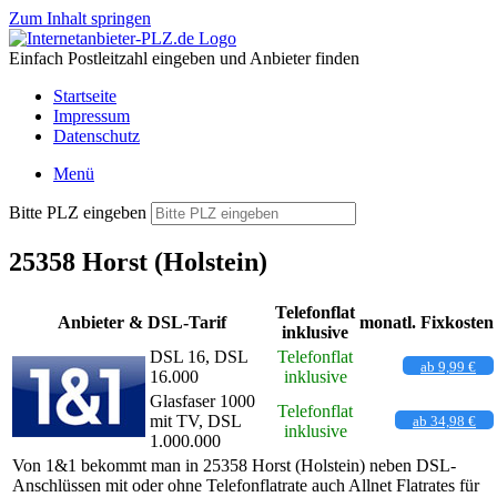
Zum Inhalt springen
Einfach Postleitzahl eingeben und Anbieter finden
Startseite
Impressum
Datenschutz
Menü
Bitte PLZ eingeben
25358 Horst (Holstein)
Telefonflat
Anbieter & DSL-Tarif
monatl. Fixkosten
inklusive
DSL 16, DSL
Telefonflat
ab 9,99 €
16.000
inklusive
Glasfaser 1000
Telefonflat
mit TV, DSL
ab 34,98 €
inklusive
1.000.000
Von 1&1 bekommt man in 25358 Horst (Holstein) neben DSL-
Anschlüssen mit oder ohne Telefonflatrate auch Allnet Flatrates für