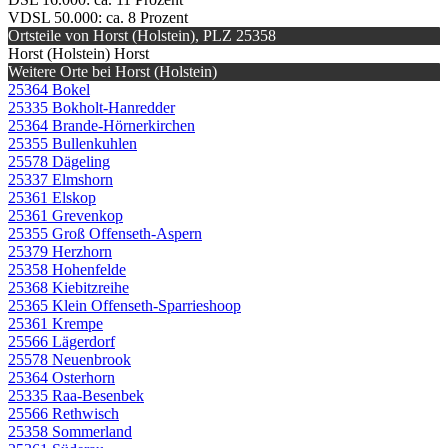
VDSL 50.000: ca. 8 Prozent
Ortsteile von Horst (Holstein), PLZ 25358
Horst (Holstein) Horst
Weitere Orte bei Horst (Holstein)
25364 Bokel
25335 Bokholt-Hanredder
25364 Brande-Hörnerkirchen
25355 Bullenkuhlen
25578 Dägeling
25337 Elmshorn
25361 Elskop
25361 Grevenkop
25355 Groß Offenseth-Aspern
25379 Herzhorn
25358 Hohenfelde
25368 Kiebitzreihe
25365 Klein Offenseth-Sparrieshoop
25361 Krempe
25566 Lägerdorf
25578 Neuenbrook
25364 Osterhorn
25335 Raa-Besenbek
25566 Rethwisch
25358 Sommerland