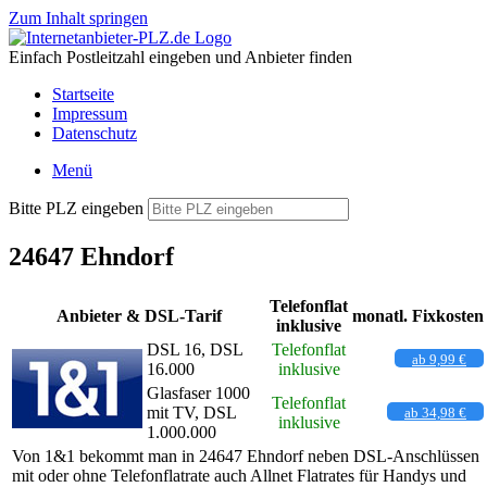
Zum Inhalt springen
Einfach Postleitzahl eingeben und Anbieter finden
Startseite
Impressum
Datenschutz
Menü
Bitte PLZ eingeben
24647 Ehndorf
Telefonflat
Anbieter & DSL-Tarif
monatl. Fixkosten
inklusive
DSL 16, DSL
Telefonflat
ab 9,99 €
16.000
inklusive
Glasfaser 1000
Telefonflat
mit TV, DSL
ab 34,98 €
inklusive
1.000.000
Von 1&1 bekommt man in 24647 Ehndorf neben DSL-Anschlüssen
mit oder ohne Telefonflatrate auch Allnet Flatrates für Handys und