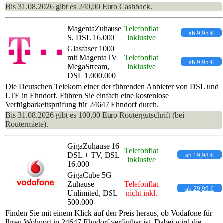
Bis 31.08.2026 gibt es 240,00 Euro Cashback.
MagentaZuhause
Telefonflat
ab 9,95 €
S, DSL 16.000
inklusive
Glasfaser 1000
mit MagentaTV
Telefonflat
ab 9,95 €
MegaStream,
inklusive
DSL 1.000.000
Die Deutschen Telekom einer der führenden Anbieter von DSL und
LTE in Ehndorf. Führen Sie einfach eine kostenlose
Verfügbarkeitsprüfung für 24647 Ehndorf durch.
Bis 31.08.2026 gibt es 100,00 Euro Routergutschrift (bei
Routermiete).
GigaZuhause 16
Telefonflat
DSL + TV, DSL
ab 19,98 €
inklusive
16.000
GigaCube 5G
Zuhause
Telefonflat
ab 29,99 €
Unlimited, DSL
nicht inkl.
500.000
Finden Sie mit einem Klick auf den Preis heraus, ob Vodafone für
Ihren Wohnort in 24647 Ehndorf verfügbar ist. Dabei wird die