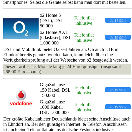
Smartphones. Selbst die Geräte selbst kann man dort mit bestellen.
o2 Home S
Telefonflat
(DSL), DSL
ab 14,99 €
inklusive
50.000
o2 Home XXL
Telefonflat
(Glasfaser), DSL
ab 49,99 €
inklusive
1.000.000
DSL und Mobilfunk bietet O2 seit Jahren an. Ob auch LTE in
Ehndorf bereits genutzt werden kann, kann leicht über eine
Verfügbarkeitsprüfung auf der Webseite von o2 festgestellt werden.
Dieser Tarif ist 12 Monate lang je 24 Euro günstiger (insgesamt
288,00 Euro sparen).
GigaZuhause
Telefonflat
150 Kabel, DSL
ab 19,99 €
inklusive
150.000
GigaZuhause
Telefonflat
1000 Kabel,
ab 19,99 €
inklusive
DSL 1.000.000
Der größte Kabelanbieter Deutschlands bietet seine Anschlüsse auch
in Ehndorf an. Bei den günstigen Internet- & Telefon-Anschlüssen
ist auch eine Telefonflatrate ins deutsche Festnetz inklusive.