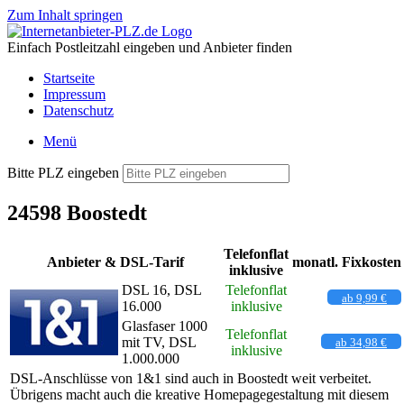
Zum Inhalt springen
Einfach Postleitzahl eingeben und Anbieter finden
Startseite
Impressum
Datenschutz
Menü
Bitte PLZ eingeben
24598 Boostedt
Telefonflat
Anbieter & DSL-Tarif
monatl. Fixkosten
inklusive
DSL 16, DSL
Telefonflat
ab 9,99 €
16.000
inklusive
Glasfaser 1000
Telefonflat
mit TV, DSL
ab 34,98 €
inklusive
1.000.000
DSL-Anschlüsse von 1&1 sind auch in Boostedt weit verbeitet.
Übrigens macht auch die kreative Homepagegestaltung mit diesem