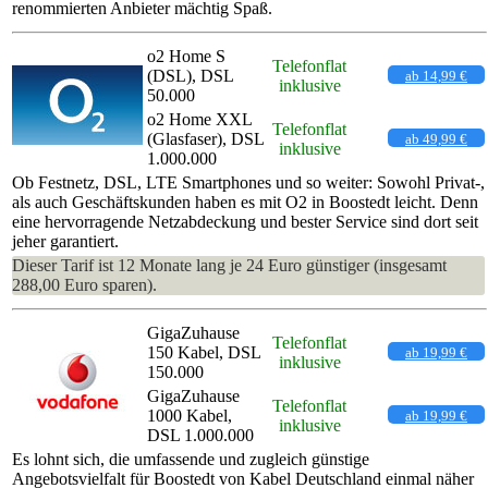
renommierten Anbieter mächtig Spaß.
o2 Home S
Telefonflat
(DSL), DSL
ab 14,99 €
inklusive
50.000
o2 Home XXL
Telefonflat
(Glasfaser), DSL
ab 49,99 €
inklusive
1.000.000
Ob Festnetz, DSL, LTE Smartphones und so weiter: Sowohl Privat-,
als auch Geschäftskunden haben es mit O2 in Boostedt leicht. Denn
eine hervorragende Netzabdeckung und bester Service sind dort seit
jeher garantiert.
Dieser Tarif ist 12 Monate lang je 24 Euro günstiger (insgesamt
288,00 Euro sparen).
GigaZuhause
Telefonflat
150 Kabel, DSL
ab 19,99 €
inklusive
150.000
GigaZuhause
Telefonflat
1000 Kabel,
ab 19,99 €
inklusive
DSL 1.000.000
Es lohnt sich, die umfassende und zugleich günstige
Angebotsvielfalt für Boostedt von Kabel Deutschland einmal näher