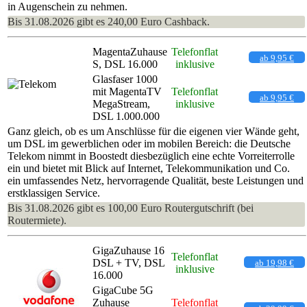
in Augenschein zu nehmen.
Bis 31.08.2026 gibt es 240,00 Euro Cashback.
MagentaZuhause
Telefonflat
ab 9,95 €
S, DSL 16.000
inklusive
Glasfaser 1000
mit MagentaTV
Telefonflat
ab 9,95 €
MegaStream,
inklusive
DSL 1.000.000
Ganz gleich, ob es um Anschlüsse für die eigenen vier Wände geht,
um DSL im gewerblichen oder im mobilen Bereich: die Deutsche
Telekom nimmt in Boostedt diesbezüglich eine echte Vorreiterrolle
ein und bietet mit Blick auf Internet, Telekommunikation und Co.
ein umfassendes Netz, hervorragende Qualität, beste Leistungen und
erstklassigen Service.
Bis 31.08.2026 gibt es 100,00 Euro Routergutschrift (bei
Routermiete).
GigaZuhause 16
Telefonflat
DSL + TV, DSL
ab 19,98 €
inklusive
16.000
GigaCube 5G
Zuhause
Telefonflat