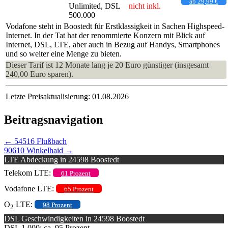
ab 29,99 €
Unlimited, DSL
nicht inkl.
500.000
Vodafone steht in Boostedt für Erstklassigkeit in Sachen Highspeed-
Internet. In der Tat hat der renommierte Konzern mit Blick auf
Internet, DSL, LTE, aber auch in Bezug auf Handys, Smartphones
und so weiter eine Menge zu bieten.
Dieser Tarif ist 12 Monate lang je 20 Euro günstiger (insgesamt
240,00 Euro sparen).
Letzte Preisaktualisierung: 01.08.2026
Beitragsnavigation
←
54516 Flußbach
90610 Winkelhaid
→
LTE Abdeckung in 24598 Boostedt
Telekom LTE:
61 Prozent
Vodafone LTE:
65 Prozent
O
LTE:
98 Prozent
2
DSL Geschwindigkeiten in 24598 Boostedt
DSL 1.000: ca. 95 Prozent