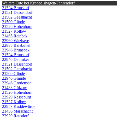
Weitere Orte bei Kröppelshagen-Fahrendorf
21524 Brunstorf
21521 Dassendorf
21502 Geesthacht
21509 Glinde
21526 Hohenhorn
21527 Kollow
21465 Reinbek
22969 Witzhave
22885 Barsbüttel
22946 Brunsbek
21524 Brunstorf
22946 Dahmker
21521 Dassendorf
21502 Geesthacht
21509 Glinde
22946 Grande
22946 Großensee
21483 Gülzow
21526 Hohenhorn
22929 Kasseburg
21527 Kollow
22958 Kuddewörde
21436 Marschacht
22929 Rausdorf