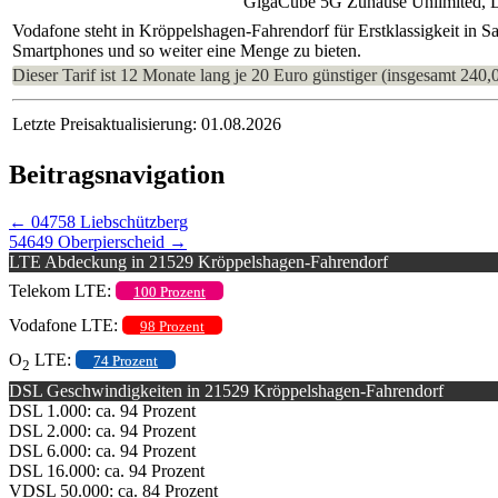
GigaCube 5G Zuhause Unlimited, 
Vodafone steht in Kröppelshagen-Fahrendorf für Erstklassigkeit in S
Smartphones und so weiter eine Menge zu bieten.
Dieser Tarif ist 12 Monate lang je 20 Euro günstiger (insgesamt 240,
Letzte Preisaktualisierung: 01.08.2026
Beitragsnavigation
←
04758 Liebschützberg
54649 Oberpierscheid
→
LTE Abdeckung in 21529 Kröppelshagen-Fahrendorf
Telekom LTE:
100 Prozent
Vodafone LTE:
98 Prozent
O
LTE:
74 Prozent
2
DSL Geschwindigkeiten in 21529 Kröppelshagen-Fahrendorf
DSL 1.000: ca. 94 Prozent
DSL 2.000: ca. 94 Prozent
DSL 6.000: ca. 94 Prozent
DSL 16.000: ca. 94 Prozent
VDSL 50.000: ca. 84 Prozent