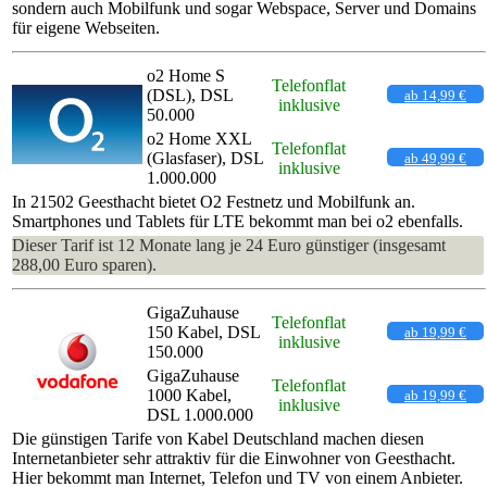
sondern auch Mobilfunk und sogar Webspace, Server und Domains
für eigene Webseiten.
o2 Home S
Telefonflat
(DSL), DSL
ab 14,99 €
inklusive
50.000
o2 Home XXL
Telefonflat
(Glasfaser), DSL
ab 49,99 €
inklusive
1.000.000
In 21502 Geesthacht bietet O2 Festnetz und Mobilfunk an.
Smartphones und Tablets für LTE bekommt man bei o2 ebenfalls.
Dieser Tarif ist 12 Monate lang je 24 Euro günstiger (insgesamt
288,00 Euro sparen).
GigaZuhause
Telefonflat
150 Kabel, DSL
ab 19,99 €
inklusive
150.000
GigaZuhause
Telefonflat
1000 Kabel,
ab 19,99 €
inklusive
DSL 1.000.000
Die günstigen Tarife von Kabel Deutschland machen diesen
Internetanbieter sehr attraktiv für die Einwohner von Geesthacht.
Hier bekommt man Internet, Telefon und TV von einem Anbieter.