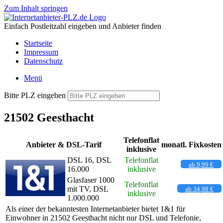
Zum Inhalt springen
Einfach Postleitzahl eingeben und Anbieter finden
Startseite
Impressum
Datenschutz
Menü
Bitte PLZ eingeben
21502 Geesthacht
Telefonflat
Anbieter & DSL-Tarif
monatl. Fixkosten
inklusive
DSL 16, DSL
Telefonflat
ab 9,99 €
16.000
inklusive
Glasfaser 1000
Telefonflat
mit TV, DSL
ab 34,98 €
inklusive
1.000.000
Als einer der bekanntesten Internetanbieter bietet 1&1 für
Einwohner in 21502 Geesthacht nicht nur DSL und Telefonie,