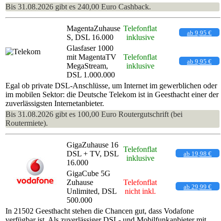
Bis 31.08.2026 gibt es 240,00 Euro Cashback.
MagentaZuhause
Telefonflat
ab 9,95 €
S, DSL 16.000
inklusive
Glasfaser 1000
mit MagentaTV
Telefonflat
ab 9,95 €
MegaStream,
inklusive
DSL 1.000.000
Egal ob private DSL-Anschlüsse, um Internet im gewerblichen oder
im mobilen Sektor: die Deutsche Telekom ist in Geesthacht einer der
zuverlässigsten Internetanbieter.
Bis 31.08.2026 gibt es 100,00 Euro Routergutschrift (bei
Routermiete).
GigaZuhause 16
Telefonflat
DSL + TV, DSL
ab 19,98 €
inklusive
16.000
GigaCube 5G
Zuhause
Telefonflat
ab 29,99 €
Unlimited, DSL
nicht inkl.
500.000
In 21502 Geesthacht stehen die Chancen gut, dass Vodafone
verfügbar ist. Als zuverlässiger DSL- und Mobilfunkanbieter mit