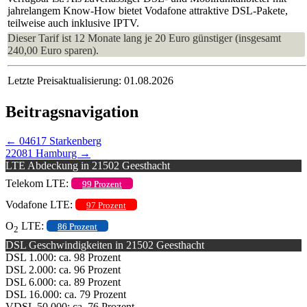
jahrelangem Know-How bietet Vodafone attraktive DSL-Pakete,
teilweise auch inklusive IPTV.
Dieser Tarif ist 12 Monate lang je 20 Euro günstiger (insgesamt
240,00 Euro sparen).
Letzte Preisaktualisierung: 01.08.2026
Beitragsnavigation
←
04617 Starkenberg
22081 Hamburg
→
LTE Abdeckung in 21502 Geesthacht
Telekom LTE:
99 Prozent
Vodafone LTE:
97 Prozent
O
LTE:
86 Prozent
2
DSL Geschwindigkeiten in 21502 Geesthacht
DSL 1.000: ca. 98 Prozent
DSL 2.000: ca. 96 Prozent
DSL 6.000: ca. 89 Prozent
DSL 16.000: ca. 79 Prozent
VDSL 50.000: ca. 76 Prozent