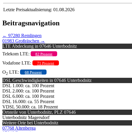
Letzte Preisaktualisierung: 01.08.2026
Beitragsnavigation
←
97280 Remlingen
01983 Großräschen
→
LTE Abdeckung in 07646 Unterbodnitz
Telekom LTE:
82 Prozent
Vodafone LTE:
71 Prozent
O
LTE:
68 Prozent
2
DSL Geschwindigkeiten in 07646 Unterbodnitz
DSL 1.000: ca. 100 Prozent
DSL 2.000: ca. 100 Prozent
DSL 6.000: ca. 100 Prozent
DSL 16.000: ca. 55 Prozent
VDSL 50.000: ca. 18 Prozent
Ortsteile von Unterbodnitz, PLZ 07646
Unterbodnitz Magersdorf
Weitere Orte bei Unterbodnitz
07768 Altenberga