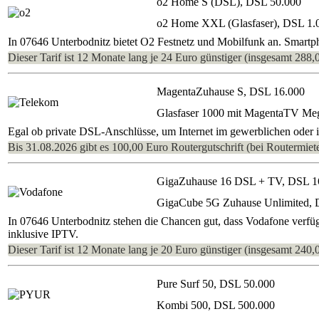
o2 Home S (DSL), DSL 50.000
o2 Home XXL (Glasfaser), DSL 1.
In 07646 Unterbodnitz bietet O2 Festnetz und Mobilfunk an. Smartp
Dieser Tarif ist 12 Monate lang je 24 Euro günstiger (insgesamt 288,
MagentaZuhause S, DSL 16.000
Glasfaser 1000 mit MagentaTV Me
Egal ob private DSL-Anschlüsse, um Internet im gewerblichen oder im
Bis 31.08.2026 gibt es 100,00 Euro Routergutschrift (bei Routermiete
GigaZuhause 16 DSL + TV, DSL 1
GigaCube 5G Zuhause Unlimited, 
In 07646 Unterbodnitz stehen die Chancen gut, dass Vodafone verfü
inklusive IPTV.
Dieser Tarif ist 12 Monate lang je 20 Euro günstiger (insgesamt 240,
Pure Surf 50, DSL 50.000
Kombi 500, DSL 500.000