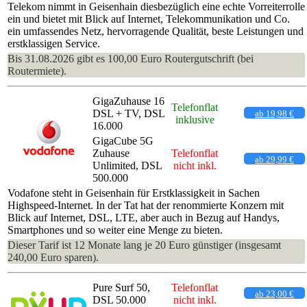
Telekom nimmt in Geisenhain diesbezüglich eine echte Vorreiterrolle
ein und bietet mit Blick auf Internet, Telekommunikation und Co.
ein umfassendes Netz, hervorragende Qualität, beste Leistungen und
erstklassigen Service.
Bis 31.08.2026 gibt es 100,00 Euro Routergutschrift (bei
Routermiete).
GigaZuhause 16
Telefonflat
DSL + TV, DSL
ab 19,98 €
inklusive
16.000
GigaCube 5G
Zuhause
Telefonflat
ab 29,99 €
Unlimited, DSL
nicht inkl.
500.000
Vodafone steht in Geisenhain für Erstklassigkeit in Sachen
Highspeed-Internet. In der Tat hat der renommierte Konzern mit
Blick auf Internet, DSL, LTE, aber auch in Bezug auf Handys,
Smartphones und so weiter eine Menge zu bieten.
Dieser Tarif ist 12 Monate lang je 20 Euro günstiger (insgesamt
240,00 Euro sparen).
Pure Surf 50,
Telefonflat
ab 23,00 €
DSL 50.000
nicht inkl.