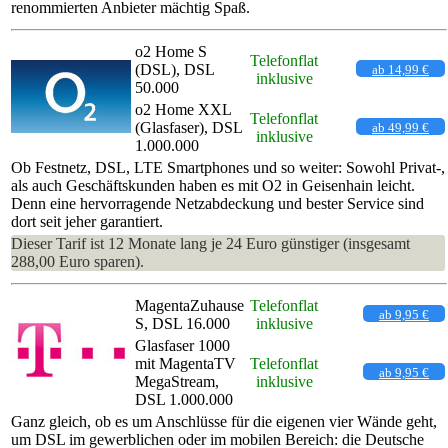
renommierten Anbieter mächtig Spaß.
o2 Home S
Telefonflat
(DSL), DSL
ab 14,99 €
inklusive
50.000
o2 Home XXL
Telefonflat
(Glasfaser), DSL
ab 49,99 €
inklusive
1.000.000
Ob Festnetz, DSL, LTE Smartphones und so weiter: Sowohl Privat-,
als auch Geschäftskunden haben es mit O2 in Geisenhain leicht.
Denn eine hervorragende Netzabdeckung und bester Service sind
dort seit jeher garantiert.
Dieser Tarif ist 12 Monate lang je 24 Euro günstiger (insgesamt
288,00 Euro sparen).
MagentaZuhause
Telefonflat
ab 9,95 €
S, DSL 16.000
inklusive
Glasfaser 1000
mit MagentaTV
Telefonflat
ab 9,95 €
MegaStream,
inklusive
DSL 1.000.000
Ganz gleich, ob es um Anschlüsse für die eigenen vier Wände geht,
um DSL im gewerblichen oder im mobilen Bereich: die Deutsche