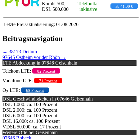
Kombi 500,
Telefonflat
ab 41,00 €
DSL 500.000
inklusive
Letzte Preisaktualisierung: 01.08.2026
Beitragsnavigation
←
38173 Dettum
97645 Ostheim vor der Rhön
→
LTE Abdeckung in 07646 Geisenhain
Telekom LTE:
82 Prozent
Vodafone LTE:
71 Prozent
O
LTE:
68 Prozent
2
DSL Geschwindigkeiten in 07646 Geisenhain
DSL 1.000: ca. 100 Prozent
DSL 2.000: ca. 100 Prozent
DSL 6.000: ca. 100 Prozent
DSL 16.000: ca. 100 Prozent
VDSL 50.000: ca. 17 Prozent
Weitere Orte bei Geisenhain
07646 Bobeck