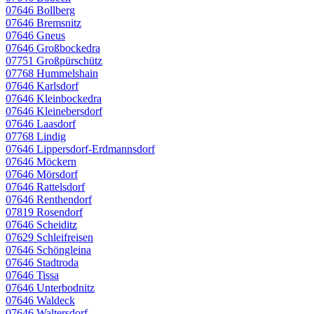
07646 Bollberg
07646 Bremsnitz
07646 Gneus
07646 Großbockedra
07751 Großpürschütz
07768 Hummelshain
07646 Karlsdorf
07646 Kleinbockedra
07646 Kleinebersdorf
07646 Laasdorf
07768 Lindig
07646 Lippersdorf-Erdmannsdorf
07646 Möckern
07646 Mörsdorf
07646 Rattelsdorf
07646 Renthendorf
07819 Rosendorf
07646 Scheiditz
07629 Schleifreisen
07646 Schöngleina
07646 Stadtroda
07646 Tissa
07646 Unterbodnitz
07646 Waldeck
07646 Waltersdorf