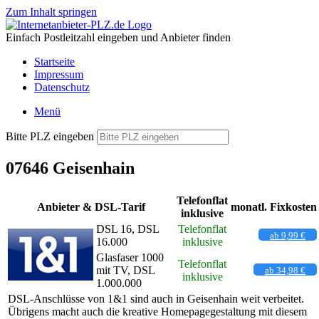
Zum Inhalt springen
Einfach Postleitzahl eingeben und Anbieter finden
Startseite
Impressum
Datenschutz
Menü
Bitte PLZ eingeben
07646 Geisenhain
Telefonflat
Anbieter & DSL-Tarif
monatl. Fixkosten
inklusive
DSL 16, DSL
Telefonflat
ab 9,99 €
16.000
inklusive
Glasfaser 1000
Telefonflat
mit TV, DSL
ab 34,98 €
inklusive
1.000.000
DSL-Anschlüsse von 1&1 sind auch in Geisenhain weit verbeitet.
Übrigens macht auch die kreative Homepagegestaltung mit diesem