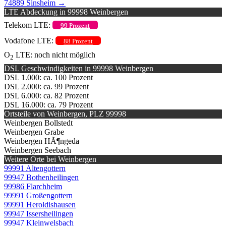
74889 Sinsheim
→
LTE Abdeckung in 99998 Weinbergen
Telekom LTE:
99 Prozent
Vodafone LTE:
88 Prozent
O
LTE: noch nicht möglich
2
DSL Geschwindigkeiten in 99998 Weinbergen
DSL 1.000: ca. 100 Prozent
DSL 2.000: ca. 99 Prozent
DSL 6.000: ca. 82 Prozent
DSL 16.000: ca. 79 Prozent
Ortsteile von Weinbergen, PLZ 99998
Weinbergen Bollstedt
Weinbergen Grabe
Weinbergen HÃ¶ngeda
Weinbergen Seebach
Weitere Orte bei Weinbergen
99991 Altengottern
99947 Bothenheilingen
99986 Flarchheim
99991 Großengottern
99991 Heroldishausen
99947 Issersheilingen
99947 Kleinwelsbach