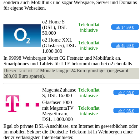
sondern auch Mobilfunk und sogar Webspace, Server und Domains
für eigene Webseiten.
o2 Home S
Telefonflat
(DSL), DSL
ab 14,99 €
inklusive
50.000
o2 Home XXL
Telefonflat
(Glasfaser), DSL
ab 49,99 €
inklusive
1.000.000
In 99998 Weinbergen bietet O2 Festnetz und Mobilfunk an.
Smartphones und Tablets für LTE bekommt man bei o2 ebenfalls.
Dieser Tarif ist 12 Monate lang je 24 Euro günstiger (insgesamt
288,00 Euro sparen).
MagentaZuhause
Telefonflat
ab 9,95 €
S, DSL 16.000
inklusive
Glasfaser 1000
mit MagentaTV
Telefonflat
ab 9,95 €
MegaStream,
inklusive
DSL 1.000.000
Egal ob private DSL-Anschlüsse, um Internet im gewerblichen oder
im mobilen Sektor: die Deutsche Telekom ist in Weinbergen einer
der zuverlässigsten Internetanbieter.