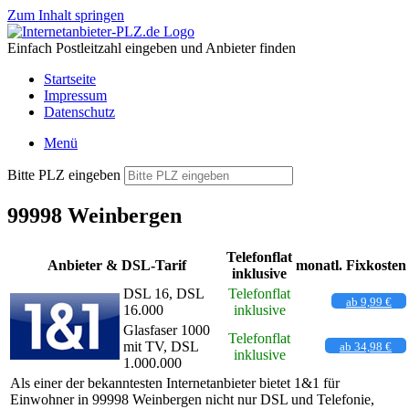
Zum Inhalt springen
Einfach Postleitzahl eingeben und Anbieter finden
Startseite
Impressum
Datenschutz
Menü
Bitte PLZ eingeben
99998 Weinbergen
Telefonflat
Anbieter & DSL-Tarif
monatl. Fixkosten
inklusive
DSL 16, DSL
Telefonflat
ab 9,99 €
16.000
inklusive
Glasfaser 1000
Telefonflat
mit TV, DSL
ab 34,98 €
inklusive
1.000.000
Als einer der bekanntesten Internetanbieter bietet 1&1 für
Einwohner in 99998 Weinbergen nicht nur DSL und Telefonie,