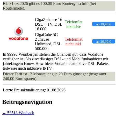
Bis 31.08.2026 gibt es 100,00 Euro Routergutschrift (bei
Routermiete).
GigaZuhause 16
Telefonflat
DSL + TV, DSL
ab 19,98 €
inklusive
16.000
GigaCube 5G
Zuhause
Telefonflat
ab 29,99 €
Unlimited, DSL
nicht inkl.
500.000
In 99998 Weinbergen stehen die Chancen gut, dass Vodafone
verfügbar ist. Als zuverlässiger DSL- und Mobilfunkanbieter mit
jahrelangem Know-How bietet Vodafone attraktive DSL-Pakete,
teilweise auch inklusive IPTV.
Dieser Tarif ist 12 Monate lang je 20 Euro günstiger (insgesamt
240,00 Euro sparen).
Letzte Preisaktualisierung: 01.08.2026
Beitragsnavigation
←
53518 Wimbach