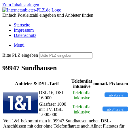
Zum Inhalt springen
Einfach Postleitzahl eingeben und Anbieter finden
Startseite
Impressum
Datenschutz
Menü
Bitte PLZ eingeben
99947 Sundhausen
Telefonflat
Anbieter & DSL-Tarif
monatl. Fixkosten
inklusive
DSL 16, DSL
Telefonflat
ab 9,99 €
16.000
inklusive
Glasfaser 1000
Telefonflat
mit TV, DSL
ab 34,98 €
inklusive
1.000.000
Von 1&1 bekommt man in 99947 Sundhausen neben DSL-
Anschlüssen mit oder ohne Telefonflatrate auch Allnet Flatrates für