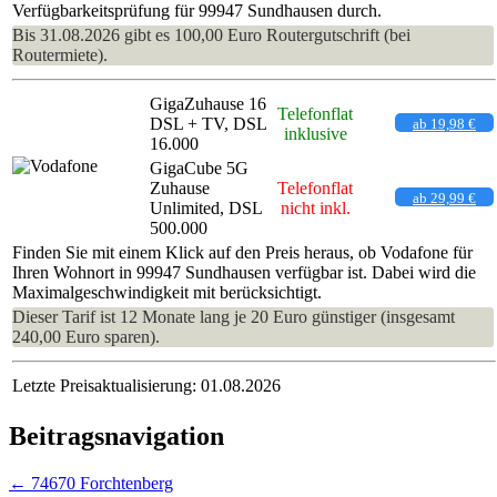
Verfügbarkeitsprüfung für 99947 Sundhausen durch.
Bis 31.08.2026 gibt es 100,00 Euro Routergutschrift (bei
Routermiete).
GigaZuhause 16
Telefonflat
DSL + TV, DSL
ab 19,98 €
inklusive
16.000
GigaCube 5G
Zuhause
Telefonflat
ab 29,99 €
Unlimited, DSL
nicht inkl.
500.000
Finden Sie mit einem Klick auf den Preis heraus, ob Vodafone für
Ihren Wohnort in 99947 Sundhausen verfügbar ist. Dabei wird die
Maximalgeschwindigkeit mit berücksichtigt.
Dieser Tarif ist 12 Monate lang je 20 Euro günstiger (insgesamt
240,00 Euro sparen).
Letzte Preisaktualisierung: 01.08.2026
Beitragsnavigation
←
74670 Forchtenberg