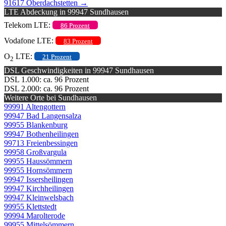
91617 Oberdachstetten
→
LTE Abdeckung in 99947 Sundhausen
Telekom LTE:
86 Prozent
Vodafone LTE:
83 Prozent
O
LTE:
21 Prozent
2
DSL Geschwindigkeiten in 99947 Sundhausen
DSL 1.000: ca. 96 Prozent
DSL 2.000: ca. 96 Prozent
Weitere Orte bei Sundhausen
99991 Altengottern
99947 Bad Langensalza
99955 Blankenburg
99947 Bothenheilingen
99713 Freienbessingen
99958 Großvargula
99955 Haussömmern
99955 Hornsömmern
99947 Issersheilingen
99947 Kirchheilingen
99947 Kleinwelsbach
99955 Klettstedt
99994 Marolterode
99955 Mittelsömmern