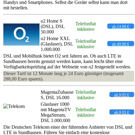
Handys und Smartphones. Selbst die Geräte selbst kann man dort
mit bestellen.
o2 Home S
Telefonflat
(DSL), DSL
ab 14,99 €
inklusive
50.000
o2 Home XXL
Telefonflat
(Glasfaser), DSL
ab 49,99 €
inklusive
1.000.000
DSL und Mobilfunk bietet O2 seit Jahren an. Ob auch LTE in
Sundhausen bereits genutzt werden kann, kann leicht über eine
Verfügbarkeitsprüfung auf der Webseite von o2 festgestellt werden.
Dieser Tarif ist 12 Monate lang je 24 Euro günstiger (insgesamt
288,00 Euro sparen).
MagentaZuhause
Telefonflat
ab 9,95 €
S, DSL 16.000
inklusive
Glasfaser 1000
mit MagentaTV
Telefonflat
ab 9,95 €
MegaStream,
inklusive
DSL 1.000.000
Die Deutschen Telekom einer der führenden Anbieter von DSL und
LTE in Sundhausen. Führen Sie einfach eine kostenlose