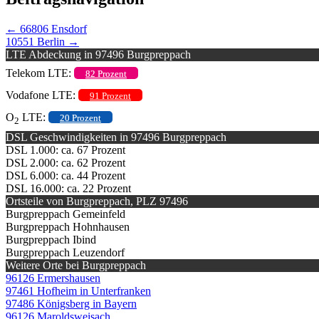
←
66806 Ensdorf
10551 Berlin
→
LTE Abdeckung in 97496 Burgpreppach
Telekom LTE:
82 Prozent
Vodafone LTE:
91 Prozent
O
LTE:
20 Prozent
2
DSL Geschwindigkeiten in 97496 Burgpreppach
DSL 1.000: ca. 67 Prozent
DSL 2.000: ca. 62 Prozent
DSL 6.000: ca. 44 Prozent
DSL 16.000: ca. 22 Prozent
Ortsteile von Burgpreppach, PLZ 97496
Burgpreppach Gemeinfeld
Burgpreppach Hohnhausen
Burgpreppach Ibind
Burgpreppach Leuzendorf
Weitere Orte bei Burgpreppach
96126 Ermershausen
97461 Hofheim in Unterfranken
97486 Königsberg in Bayern
96126 Maroldsweisach