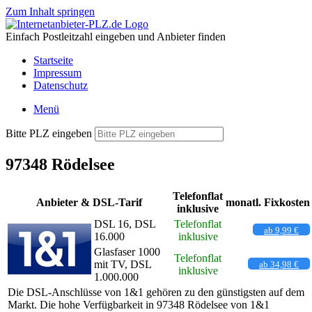
Zum Inhalt springen
Einfach Postleitzahl eingeben und Anbieter finden
Startseite
Impressum
Datenschutz
Menü
Bitte PLZ eingeben
97348 Rödelsee
Telefonflat
Anbieter & DSL-Tarif
monatl. Fixkosten
inklusive
DSL 16, DSL
Telefonflat
ab 9,99 €
16.000
inklusive
Glasfaser 1000
Telefonflat
mit TV, DSL
ab 34,98 €
inklusive
1.000.000
Die DSL-Anschlüsse von 1&1 gehören zu den günstigsten auf dem
Markt. Die hohe Verfügbarkeit in 97348 Rödelsee von 1&1