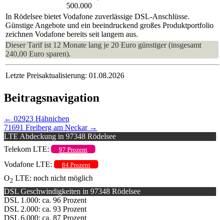
500.000
In Rödelsee bietet Vodafone zuverlässige DSL-Anschlüsse.
Günstige Angebote und ein beeindruckend großes Produktportfolio
zeichnen Vodafone bereits seit langem aus.
Dieser Tarif ist 12 Monate lang je 20 Euro günstiger (insgesamt
240,00 Euro sparen).
Letzte Preisaktualisierung: 01.08.2026
Beitragsnavigation
←
02923 Hähnichen
71691 Freiberg am Neckar
→
LTE Abdeckung in 97348 Rödelsee
Telekom LTE:
97 Prozent
Vodafone LTE:
84 Prozent
O
LTE: noch nicht möglich
2
DSL Geschwindigkeiten in 97348 Rödelsee
DSL 1.000: ca. 96 Prozent
DSL 2.000: ca. 93 Prozent
DSL 6.000: ca. 87 Prozent