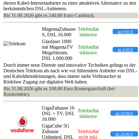
diesen Kabel-Internetanbieter zu einer attraktiven Alternative zu den
herkömmlichen DSL-Anbietern.
Bis 31.08.2026 gibt es 240,00 Euro Cashback.
MagentaZuhause
Telefonflat
ab 9,95 €
S, DSL 16.000
inklusive
Glasfaser 1000
mit MagentaTV
Telefonflat
ab 9,95 €
MegaStream,
inklusive
DSL 1.000.000
Durch immer neue Dienste und innovative Techniken gelingt es der
Deutschen Telekom als nach wie vor führendem Anbieter von DSL-
und Kabeldienstleistungen, dass immer mehr Verbraucher in
Rödelsee Zugang zur digitalen Welt haben.
Bis 31.08.2026 gibt es 100,00 Euro Routergutschrift (bei
Routermiete).
GigaZuhause 16
Telefonflat
DSL + TV, DSL
ab 19,98 €
inklusive
16.000
GigaCube 5G
Zuhause
Telefonflat
ab 29,99 €
Unlimited, DSL
nicht inkl.