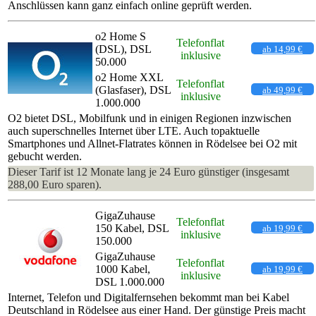
Anschlüssen kann ganz einfach online geprüft werden.
o2 Home S
Telefonflat
(DSL), DSL
ab 14,99 €
inklusive
50.000
o2 Home XXL
Telefonflat
(Glasfaser), DSL
ab 49,99 €
inklusive
1.000.000
O2 bietet DSL, Mobilfunk und in einigen Regionen inzwischen
auch superschnelles Internet über LTE. Auch topaktuelle
Smartphones und Allnet-Flatrates können in Rödelsee bei O2 mit
gebucht werden.
Dieser Tarif ist 12 Monate lang je 24 Euro günstiger (insgesamt
288,00 Euro sparen).
GigaZuhause
Telefonflat
150 Kabel, DSL
ab 19,99 €
inklusive
150.000
GigaZuhause
Telefonflat
1000 Kabel,
ab 19,99 €
inklusive
DSL 1.000.000
Internet, Telefon und Digitalfernsehen bekommt man bei Kabel
Deutschland in Rödelsee aus einer Hand. Der günstige Preis macht