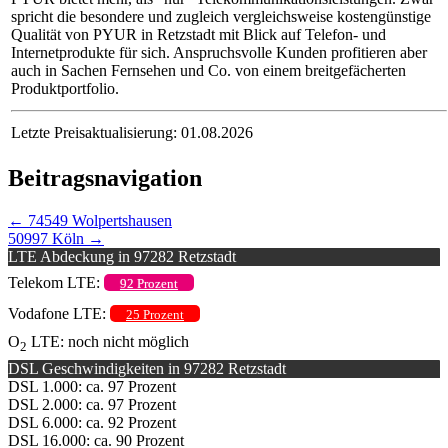
spricht die besondere und zugleich vergleichsweise kostengünstige
Qualität von PYUR in Retzstadt mit Blick auf Telefon- und
Internetprodukte für sich. Anspruchsvolle Kunden profitieren aber
auch in Sachen Fernsehen und Co. von einem breitgefächerten
Produktportfolio.
Letzte Preisaktualisierung: 01.08.2026
Beitragsnavigation
←
74549 Wolpertshausen
50997 Köln
→
LTE Abdeckung in 97282 Retzstadt
Telekom LTE:
92 Prozent
Vodafone LTE:
25 Prozent
O
LTE: noch nicht möglich
2
DSL Geschwindigkeiten in 97282 Retzstadt
DSL 1.000: ca. 97 Prozent
DSL 2.000: ca. 97 Prozent
DSL 6.000: ca. 92 Prozent
DSL 16.000: ca. 90 Prozent