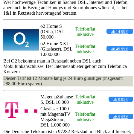
Wer hochwertige Techniken in Sachen DSL, Internet und Telefon,
aber auch in Bezug auf Handys und Smartphones wünscht, ist bei
1&1 in Retzstadt hervorragend beraten.
o2 Home S
Telefonflat
(DSL), DSL
ab 14,99 €
inklusive
50.000
o2 Home XXL
Telefonflat
(Glasfaser), DSL
ab 49,99 €
inklusive
1.000.000
Bei O2 bekommt man in Retzstadt neben DSL auch
Mobilfunkanschlüsse. Der Internetanbieter gehört zum Telefonica-
Konzern.
Dieser Tarif ist 12 Monate lang je 24 Euro günstiger (insgesamt
288,00 Euro sparen).
MagentaZuhause
Telefonflat
ab 9,95 €
S, DSL 16.000
inklusive
Glasfaser 1000
mit MagentaTV
Telefonflat
ab 9,95 €
MegaStream,
inklusive
DSL 1.000.000
Die Deutsche Telekom ist in 97282 Retzstadt mit Blick auf Internet,