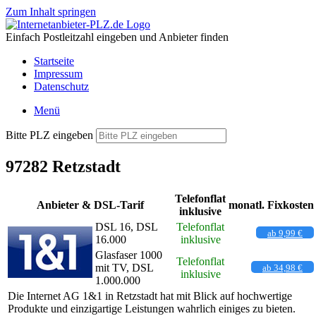
Zum Inhalt springen
Einfach Postleitzahl eingeben und Anbieter finden
Startseite
Impressum
Datenschutz
Menü
Bitte PLZ eingeben
97282 Retzstadt
Telefonflat
Anbieter & DSL-Tarif
monatl. Fixkosten
inklusive
DSL 16, DSL
Telefonflat
ab 9,99 €
16.000
inklusive
Glasfaser 1000
Telefonflat
mit TV, DSL
ab 34,98 €
inklusive
1.000.000
Die Internet AG 1&1 in Retzstadt hat mit Blick auf hochwertige
Produkte und einzigartige Leistungen wahrlich einiges zu bieten.