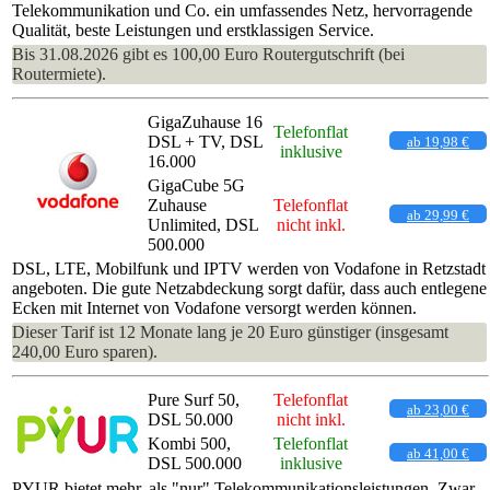
Telekommunikation und Co. ein umfassendes Netz, hervorragende
Qualität, beste Leistungen und erstklassigen Service.
Bis 31.08.2026 gibt es 100,00 Euro Routergutschrift (bei
Routermiete).
GigaZuhause 16
Telefonflat
DSL + TV, DSL
ab 19,98 €
inklusive
16.000
GigaCube 5G
Zuhause
Telefonflat
ab 29,99 €
Unlimited, DSL
nicht inkl.
500.000
DSL, LTE, Mobilfunk und IPTV werden von Vodafone in Retzstadt
angeboten. Die gute Netzabdeckung sorgt dafür, dass auch entlegene
Ecken mit Internet von Vodafone versorgt werden können.
Dieser Tarif ist 12 Monate lang je 20 Euro günstiger (insgesamt
240,00 Euro sparen).
Pure Surf 50,
Telefonflat
ab 23,00 €
DSL 50.000
nicht inkl.
Kombi 500,
Telefonflat
ab 41,00 €
DSL 500.000
inklusive
PYUR bietet mehr, als "nur" Telekommunikationsleistungen. Zwar