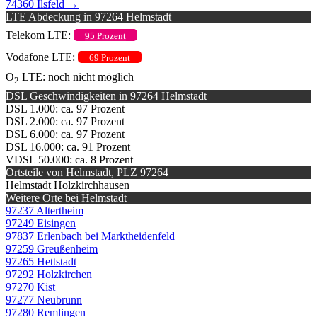
74360 Ilsfeld
→
LTE Abdeckung in 97264 Helmstadt
Telekom LTE:
95 Prozent
Vodafone LTE:
69 Prozent
O
LTE: noch nicht möglich
2
DSL Geschwindigkeiten in 97264 Helmstadt
DSL 1.000: ca. 97 Prozent
DSL 2.000: ca. 97 Prozent
DSL 6.000: ca. 97 Prozent
DSL 16.000: ca. 91 Prozent
VDSL 50.000: ca. 8 Prozent
Ortsteile von Helmstadt, PLZ 97264
Helmstadt Holzkirchhausen
Weitere Orte bei Helmstadt
97237 Altertheim
97249 Eisingen
97837 Erlenbach bei Marktheidenfeld
97259 Greußenheim
97265 Hettstadt
97292 Holzkirchen
97270 Kist
97277 Neubrunn
97280 Remlingen