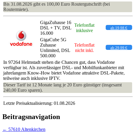
Bis 31.08.2026 gibt es 100,00 Euro Routergutschrift (bei
Routermiete).
GigaZuhause 16
Telefonflat
DSL + TV, DSL
ab 19,98 €
inklusive
16.000
GigaCube 5G
Zuhause
Telefonflat
ab 29,99 €
Unlimited, DSL
nicht inkl.
500.000
In 97264 Helmstadt stehen die Chancen gut, dass Vodafone
verfügbar ist. Als zuverlässiger DSL- und Mobilfunkanbieter mit
jahrelangem Know-How bietet Vodafone attraktive DSL-Pakete,
teilweise auch inklusive IPTV.
Dieser Tarif ist 12 Monate lang je 20 Euro günstiger (insgesamt
240,00 Euro sparen).
Letzte Preisaktualisierung: 01.08.2026
Beitragsnavigation
←
57610 Altenkirchen