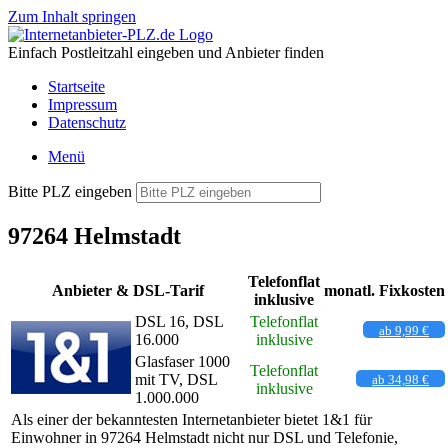
Zum Inhalt springen
Einfach Postleitzahl eingeben und Anbieter finden
Startseite
Impressum
Datenschutz
Menü
Bitte PLZ eingeben
97264 Helmstadt
Telefonflat
Anbieter & DSL-Tarif
monatl. Fixkosten
inklusive
DSL 16, DSL
Telefonflat
ab 9,99 €
16.000
inklusive
Glasfaser 1000
Telefonflat
mit TV, DSL
ab 34,98 €
inklusive
1.000.000
Als einer der bekanntesten Internetanbieter bietet 1&1 für
Einwohner in 97264 Helmstadt nicht nur DSL und Telefonie,