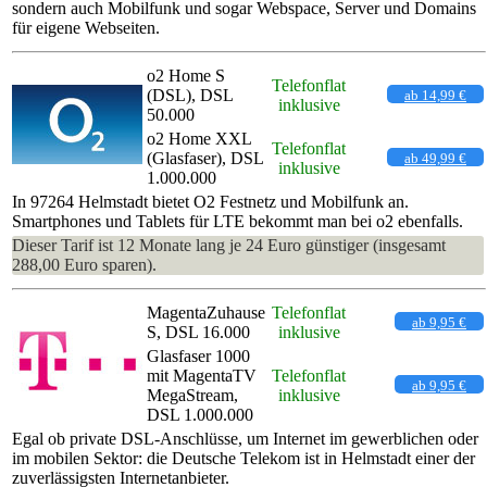
sondern auch Mobilfunk und sogar Webspace, Server und Domains
für eigene Webseiten.
o2 Home S
Telefonflat
(DSL), DSL
ab 14,99 €
inklusive
50.000
o2 Home XXL
Telefonflat
(Glasfaser), DSL
ab 49,99 €
inklusive
1.000.000
In 97264 Helmstadt bietet O2 Festnetz und Mobilfunk an.
Smartphones und Tablets für LTE bekommt man bei o2 ebenfalls.
Dieser Tarif ist 12 Monate lang je 24 Euro günstiger (insgesamt
288,00 Euro sparen).
MagentaZuhause
Telefonflat
ab 9,95 €
S, DSL 16.000
inklusive
Glasfaser 1000
mit MagentaTV
Telefonflat
ab 9,95 €
MegaStream,
inklusive
DSL 1.000.000
Egal ob private DSL-Anschlüsse, um Internet im gewerblichen oder
im mobilen Sektor: die Deutsche Telekom ist in Helmstadt einer der
zuverlässigsten Internetanbieter.