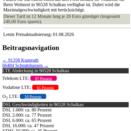
Ihren Wohnort in 96528 Schalkau verfügbar ist. Dabei wird die
Maximalgeschwindigkeit mit berücksichtigt.
Dieser Tarif ist 12 Monate lang je 20 Euro günstiger (insgesamt
240,00 Euro sparen).
Letzte Preisaktualisierung: 01.08.2026
Beitragsnavigation
←
91358 Kunreuth
66484 Schmitshausen
→
LTE Abdeckung in 96528 Schalkau
Telekom LTE:
97 Prozent
Vodafone LTE:
61 Prozent
O
LTE:
50 Prozent
2
DSL Geschwindigkeiten in 96528 Schalkau
DSL 1.000: ca. 80 Prozent
DSL 2.000: ca. 77 Prozent
DSL 6.000: ca. 65 Prozent
DSL 16.000: ca. 47 Prozent
VDSL 50.000: ca. 45 Prozent