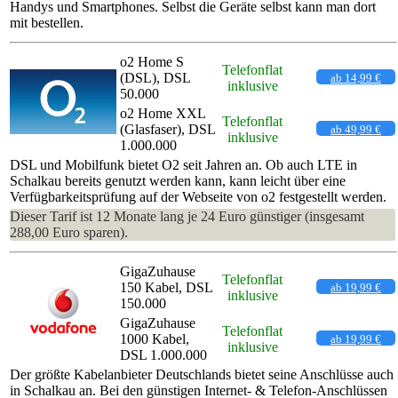
Handys und Smartphones. Selbst die Geräte selbst kann man dort
mit bestellen.
o2 Home S
Telefonflat
(DSL), DSL
ab 14,99 €
inklusive
50.000
o2 Home XXL
Telefonflat
(Glasfaser), DSL
ab 49,99 €
inklusive
1.000.000
DSL und Mobilfunk bietet O2 seit Jahren an. Ob auch LTE in
Schalkau bereits genutzt werden kann, kann leicht über eine
Verfügbarkeitsprüfung auf der Webseite von o2 festgestellt werden.
Dieser Tarif ist 12 Monate lang je 24 Euro günstiger (insgesamt
288,00 Euro sparen).
GigaZuhause
Telefonflat
150 Kabel, DSL
ab 19,99 €
inklusive
150.000
GigaZuhause
Telefonflat
1000 Kabel,
ab 19,99 €
inklusive
DSL 1.000.000
Der größte Kabelanbieter Deutschlands bietet seine Anschlüsse auch
in Schalkau an. Bei den günstigen Internet- & Telefon-Anschlüssen