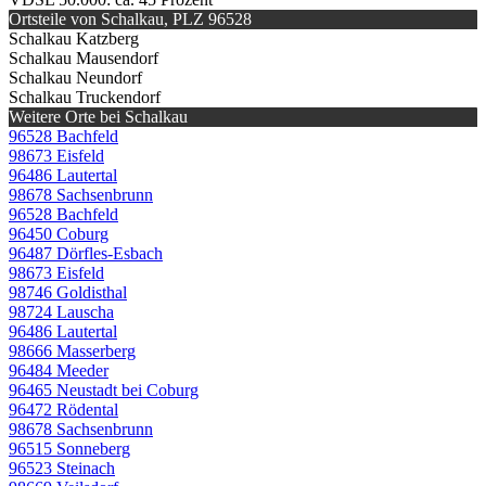
Ortsteile von Schalkau, PLZ 96528
Schalkau Katzberg
Schalkau Mausendorf
Schalkau Neundorf
Schalkau Truckendorf
Weitere Orte bei Schalkau
96528 Bachfeld
98673 Eisfeld
96486 Lautertal
98678 Sachsenbrunn
96528 Bachfeld
96450 Coburg
96487 Dörfles-Esbach
98673 Eisfeld
98746 Goldisthal
98724 Lauscha
96486 Lautertal
98666 Masserberg
96484 Meeder
96465 Neustadt bei Coburg
96472 Rödental
98678 Sachsenbrunn
96515 Sonneberg
96523 Steinach