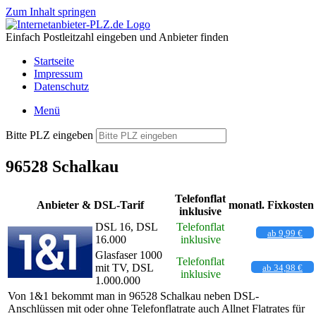
Zum Inhalt springen
Einfach Postleitzahl eingeben und Anbieter finden
Startseite
Impressum
Datenschutz
Menü
Bitte PLZ eingeben
96528 Schalkau
Telefonflat
Anbieter & DSL-Tarif
monatl. Fixkosten
inklusive
DSL 16, DSL
Telefonflat
ab 9,99 €
16.000
inklusive
Glasfaser 1000
Telefonflat
mit TV, DSL
ab 34,98 €
inklusive
1.000.000
Von 1&1 bekommt man in 96528 Schalkau neben DSL-
Anschlüssen mit oder ohne Telefonflatrate auch Allnet Flatrates für