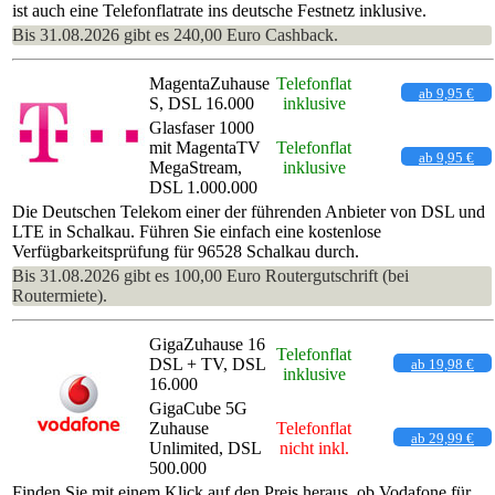
ist auch eine Telefonflatrate ins deutsche Festnetz inklusive.
Bis 31.08.2026 gibt es 240,00 Euro Cashback.
MagentaZuhause
Telefonflat
ab 9,95 €
S, DSL 16.000
inklusive
Glasfaser 1000
mit MagentaTV
Telefonflat
ab 9,95 €
MegaStream,
inklusive
DSL 1.000.000
Die Deutschen Telekom einer der führenden Anbieter von DSL und
LTE in Schalkau. Führen Sie einfach eine kostenlose
Verfügbarkeitsprüfung für 96528 Schalkau durch.
Bis 31.08.2026 gibt es 100,00 Euro Routergutschrift (bei
Routermiete).
GigaZuhause 16
Telefonflat
DSL + TV, DSL
ab 19,98 €
inklusive
16.000
GigaCube 5G
Zuhause
Telefonflat
ab 29,99 €
Unlimited, DSL
nicht inkl.
500.000
Finden Sie mit einem Klick auf den Preis heraus, ob Vodafone für