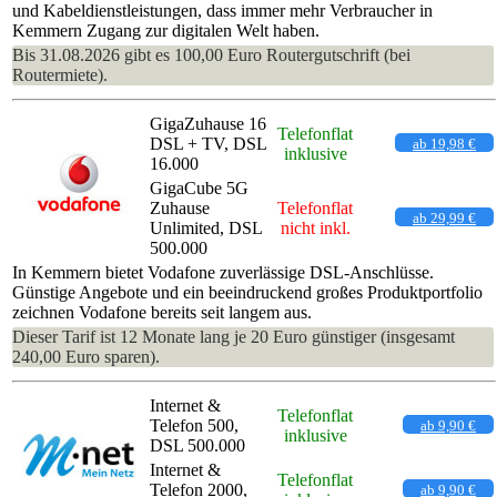
und Kabeldienstleistungen, dass immer mehr Verbraucher in
Kemmern Zugang zur digitalen Welt haben.
Bis 31.08.2026 gibt es 100,00 Euro Routergutschrift (bei
Routermiete).
GigaZuhause 16
Telefonflat
DSL + TV, DSL
ab 19,98 €
inklusive
16.000
GigaCube 5G
Zuhause
Telefonflat
ab 29,99 €
Unlimited, DSL
nicht inkl.
500.000
In Kemmern bietet Vodafone zuverlässige DSL-Anschlüsse.
Günstige Angebote und ein beeindruckend großes Produktportfolio
zeichnen Vodafone bereits seit langem aus.
Dieser Tarif ist 12 Monate lang je 20 Euro günstiger (insgesamt
240,00 Euro sparen).
Internet &
Telefonflat
Telefon 500,
ab 9,90 €
inklusive
DSL 500.000
Internet &
Telefonflat
Telefon 2000,
ab 9,90 €