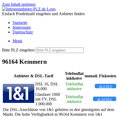
Zum Inhalt springen
Einfach Postleitzahl eingeben und Anbieter finden
Startseite
Impressum
Datenschutz
Menü
Bitte PLZ eingeben
96164 Kemmern
Telefonflat
Anbieter & DSL-Tarif
monatl. Fixkosten
inklusive
DSL 16, DSL
Telefonflat
ab 9,99 €
16.000
inklusive
Glasfaser 1000
Telefonflat
mit TV, DSL
ab 34,98 €
inklusive
1.000.000
Die DSL-Anschlüsse von 1&1 gehören zu den günstigsten auf dem
Markt. Die hohe Verfügbarkeit in 96164 Kemmern von 1&1