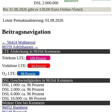
inklusive
DSL 2.000.000
Bis 31.08.2026 gibt es 120,00 Euro Online-Vorteil.
Letzte Preisaktualisierung: 01.08.2026
Beitragsnavigation
←
56414 Wallmerod
86559 Adelzhausen
→
LTE Abdeckung in 96164 Kemmern
Telekom LTE:
100 Prozent
Vodafone LTE:
98 Prozent
O
LTE:
98 Prozent
2
DSL Geschwindigkeiten in 96164 Kemmern
DSL 1.000: ca. 96 Prozent
DSL 2.000: ca. 96 Prozent
DSL 6.000: ca. 96 Prozent
DSL 16.000: ca. 86 Prozent
Weitere Orte bei Kemmern
96052 Bamberg
96148 Baunach