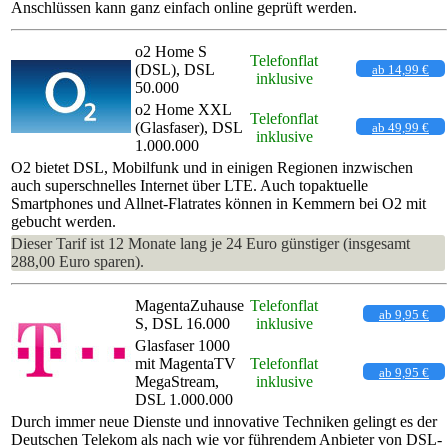
Anschlüssen kann ganz einfach online geprüft werden.
o2 Home S
Telefonflat
(DSL), DSL
ab 14,99 €
inklusive
50.000
o2 Home XXL
Telefonflat
(Glasfaser), DSL
ab 49,99 €
inklusive
1.000.000
O2 bietet DSL, Mobilfunk und in einigen Regionen inzwischen
auch superschnelles Internet über LTE. Auch topaktuelle
Smartphones und Allnet-Flatrates können in Kemmern bei O2 mit
gebucht werden.
Dieser Tarif ist 12 Monate lang je 24 Euro günstiger (insgesamt
288,00 Euro sparen).
MagentaZuhause
Telefonflat
ab 9,95 €
S, DSL 16.000
inklusive
Glasfaser 1000
mit MagentaTV
Telefonflat
ab 9,95 €
MegaStream,
inklusive
DSL 1.000.000
Durch immer neue Dienste und innovative Techniken gelingt es der
Deutschen Telekom als nach wie vor führendem Anbieter von DSL-