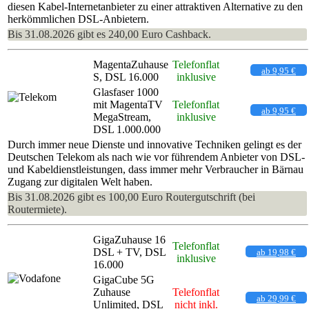
diesen Kabel-Internetanbieter zu einer attraktiven Alternative zu den
herkömmlichen DSL-Anbietern.
Bis 31.08.2026 gibt es 240,00 Euro Cashback.
MagentaZuhause
Telefonflat
ab 9,95 €
S, DSL 16.000
inklusive
Glasfaser 1000
mit MagentaTV
Telefonflat
ab 9,95 €
MegaStream,
inklusive
DSL 1.000.000
Durch immer neue Dienste und innovative Techniken gelingt es der
Deutschen Telekom als nach wie vor führendem Anbieter von DSL-
und Kabeldienstleistungen, dass immer mehr Verbraucher in Bärnau
Zugang zur digitalen Welt haben.
Bis 31.08.2026 gibt es 100,00 Euro Routergutschrift (bei
Routermiete).
GigaZuhause 16
Telefonflat
DSL + TV, DSL
ab 19,98 €
inklusive
16.000
GigaCube 5G
Zuhause
Telefonflat
ab 29,99 €
Unlimited, DSL
nicht inkl.