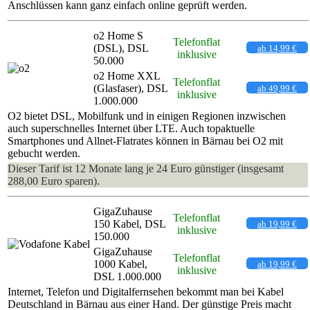
Anschlüssen kann ganz einfach online geprüft werden.
o2 Home S
Telefonflat
(DSL), DSL
ab 14,99 €
inklusive
50.000
o2 Home XXL
Telefonflat
(Glasfaser), DSL
ab 49,99 €
inklusive
1.000.000
O2 bietet DSL, Mobilfunk und in einigen Regionen inzwischen
auch superschnelles Internet über LTE. Auch topaktuelle
Smartphones und Allnet-Flatrates können in Bärnau bei O2 mit
gebucht werden.
Dieser Tarif ist 12 Monate lang je 24 Euro günstiger (insgesamt
288,00 Euro sparen).
GigaZuhause
Telefonflat
150 Kabel, DSL
ab 19,99 €
inklusive
150.000
GigaZuhause
Telefonflat
1000 Kabel,
ab 19,99 €
inklusive
DSL 1.000.000
Internet, Telefon und Digitalfernsehen bekommt man bei Kabel
Deutschland in Bärnau aus einer Hand. Der günstige Preis macht