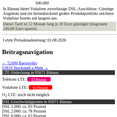
500.000
In Bärnau bietet Vodafone zuverlässige DSL-Anschlüsse. Günstige
Angebote und ein beeindruckend großes Produktportfolio zeichnen
Vodafone bereits seit langem aus.
Dieser Tarif ist 12 Monate lang je 20 Euro günstiger (insgesamt
240,00 Euro sparen).
Letzte Preisaktualisierung: 01.08.2026
Beitragsnavigation
←
52499 Baesweiler
63810 Stockstadt a.Main
→
LTE Abdeckung in 95671 Bärnau
Telekom LTE:
55 Prozent
Vodafone LTE:
63 Prozent
O
LTE: noch nicht möglich
2
DSL Geschwindigkeiten in 95671 Bärnau
DSL 1.000: ca. 83 Prozent
DSL 2.000: ca. 78 Prozent
DSL 6.000: ca. 63 Prozent