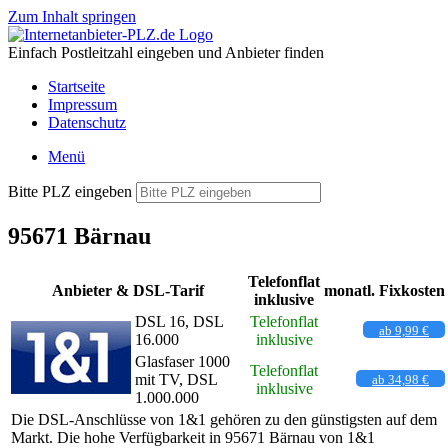
Zum Inhalt springen
Einfach Postleitzahl eingeben und Anbieter finden
Startseite
Impressum
Datenschutz
Menü
Bitte PLZ eingeben
95671 Bärnau
Telefonflat
Anbieter & DSL-Tarif
monatl. Fixkosten
inklusive
DSL 16, DSL
Telefonflat
ab 9,99 €
16.000
inklusive
Glasfaser 1000
Telefonflat
mit TV, DSL
ab 34,98 €
inklusive
1.000.000
Die DSL-Anschlüsse von 1&1 gehören zu den günstigsten auf dem
Markt. Die hohe Verfügbarkeit in 95671 Bärnau von 1&1