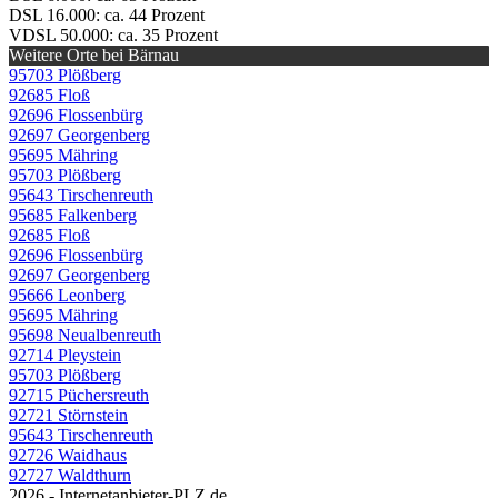
DSL 16.000: ca. 44 Prozent
VDSL 50.000: ca. 35 Prozent
Weitere Orte bei Bärnau
95703 Plößberg
92685 Floß
92696 Flossenbürg
92697 Georgenberg
95695 Mähring
95703 Plößberg
95643 Tirschenreuth
95685 Falkenberg
92685 Floß
92696 Flossenbürg
92697 Georgenberg
95666 Leonberg
95695 Mähring
95698 Neualbenreuth
92714 Pleystein
95703 Plößberg
92715 Püchersreuth
92721 Störnstein
95643 Tirschenreuth
92726 Waidhaus
92727 Waldthurn
2026 - Internetanbieter-PLZ.de