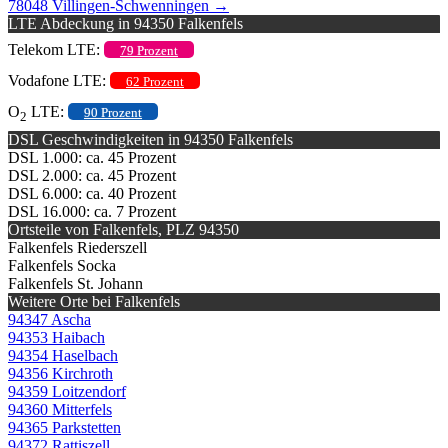
78048 Villingen-Schwenningen
→
LTE Abdeckung in 94350 Falkenfels
Telekom LTE:
79 Prozent
Vodafone LTE:
62 Prozent
O
LTE:
90 Prozent
2
DSL Geschwindigkeiten in 94350 Falkenfels
DSL 1.000: ca. 45 Prozent
DSL 2.000: ca. 45 Prozent
DSL 6.000: ca. 40 Prozent
DSL 16.000: ca. 7 Prozent
Ortsteile von Falkenfels, PLZ 94350
Falkenfels Riederszell
Falkenfels Socka
Falkenfels St. Johann
Weitere Orte bei Falkenfels
94347 Ascha
94353 Haibach
94354 Haselbach
94356 Kirchroth
94359 Loitzendorf
94360 Mitterfels
94365 Parkstetten
94372 Rattiszell