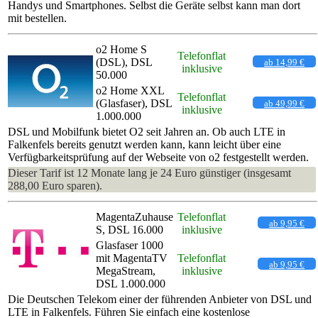
Handys und Smartphones. Selbst die Geräte selbst kann man dort
mit bestellen.
o2 Home S
Telefonflat
(DSL), DSL
ab 14,99 €
inklusive
50.000
o2 Home XXL
Telefonflat
(Glasfaser), DSL
ab 49,99 €
inklusive
1.000.000
DSL und Mobilfunk bietet O2 seit Jahren an. Ob auch LTE in
Falkenfels bereits genutzt werden kann, kann leicht über eine
Verfügbarkeitsprüfung auf der Webseite von o2 festgestellt werden.
Dieser Tarif ist 12 Monate lang je 24 Euro günstiger (insgesamt
288,00 Euro sparen).
MagentaZuhause
Telefonflat
ab 9,95 €
S, DSL 16.000
inklusive
Glasfaser 1000
mit MagentaTV
Telefonflat
ab 9,95 €
MegaStream,
inklusive
DSL 1.000.000
Die Deutschen Telekom einer der führenden Anbieter von DSL und
LTE in Falkenfels. Führen Sie einfach eine kostenlose