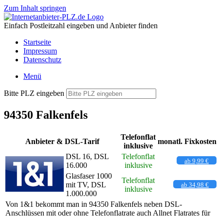
Zum Inhalt springen
Einfach Postleitzahl eingeben und Anbieter finden
Startseite
Impressum
Datenschutz
Menü
Bitte PLZ eingeben
94350 Falkenfels
Telefonflat
Anbieter & DSL-Tarif
monatl. Fixkosten
inklusive
DSL 16, DSL
Telefonflat
ab 9,99 €
16.000
inklusive
Glasfaser 1000
Telefonflat
mit TV, DSL
ab 34,98 €
inklusive
1.000.000
Von 1&1 bekommt man in 94350 Falkenfels neben DSL-
Anschlüssen mit oder ohne Telefonflatrate auch Allnet Flatrates für