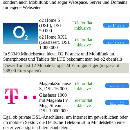
sondern auch Mobilfunk und sogar Webspace, Server und Domains
für eigene Webseiten.
o2 Home S
Telefonflat
(DSL), DSL
ab 14,99 €
inklusive
50.000
o2 Home XXL
Telefonflat
(Glasfaser), DSL
ab 49,99 €
inklusive
1.000.000
In 93349 Mindelstetten bietet O2 Festnetz und Mobilfunk an.
Smartphones und Tablets für LTE bekommt man bei o2 ebenfalls.
Dieser Tarif ist 12 Monate lang je 24 Euro günstiger (insgesamt
288,00 Euro sparen).
MagentaZuhause
Telefonflat
ab 9,95 €
S, DSL 16.000
inklusive
Glasfaser 1000
mit MagentaTV
Telefonflat
ab 9,95 €
MegaStream,
inklusive
DSL 1.000.000
Egal ob private DSL-Anschlüsse, um Internet im gewerblichen oder
im mobilen Sektor: die Deutsche Telekom ist in Mindelstetten einer
der zuverlässigsten Internetanbieter.