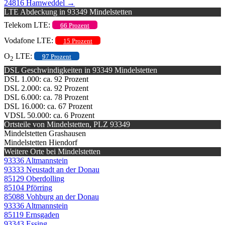
24816 Hamweddel
→
LTE Abdeckung in 93349 Mindelstetten
Telekom LTE:
66 Prozent
Vodafone LTE:
15 Prozent
O
LTE:
97 Prozent
2
DSL Geschwindigkeiten in 93349 Mindelstetten
DSL 1.000: ca. 92 Prozent
DSL 2.000: ca. 92 Prozent
DSL 6.000: ca. 78 Prozent
DSL 16.000: ca. 67 Prozent
VDSL 50.000: ca. 6 Prozent
Ortsteile von Mindelstetten, PLZ 93349
Mindelstetten Grashausen
Mindelstetten Hiendorf
Weitere Orte bei Mindelstetten
93336 Altmannstein
93333 Neustadt an der Donau
85129 Oberdolling
85104 Pförring
85088 Vohburg an der Donau
93336 Altmannstein
85119 Ernsgaden
93343 Essing