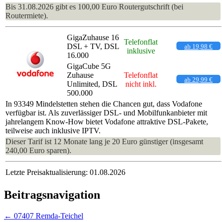
Bis 31.08.2026 gibt es 100,00 Euro Routergutschrift (bei
Routermiete).
GigaZuhause 16
Telefonflat
DSL + TV, DSL
ab 19,98 €
inklusive
16.000
GigaCube 5G
Zuhause
Telefonflat
ab 29,99 €
Unlimited, DSL
nicht inkl.
500.000
In 93349 Mindelstetten stehen die Chancen gut, dass Vodafone
verfügbar ist. Als zuverlässiger DSL- und Mobilfunkanbieter mit
jahrelangem Know-How bietet Vodafone attraktive DSL-Pakete,
teilweise auch inklusive IPTV.
Dieser Tarif ist 12 Monate lang je 20 Euro günstiger (insgesamt
240,00 Euro sparen).
Letzte Preisaktualisierung: 01.08.2026
Beitragsnavigation
←
07407 Remda-Teichel