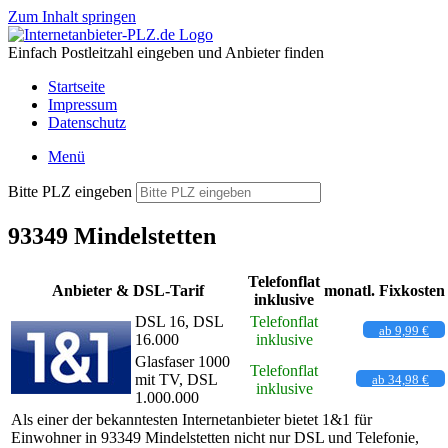
Zum Inhalt springen
Einfach Postleitzahl eingeben und Anbieter finden
Startseite
Impressum
Datenschutz
Menü
Bitte PLZ eingeben
93349 Mindelstetten
Telefonflat
Anbieter & DSL-Tarif
monatl. Fixkosten
inklusive
DSL 16, DSL
Telefonflat
ab 9,99 €
16.000
inklusive
Glasfaser 1000
Telefonflat
mit TV, DSL
ab 34,98 €
inklusive
1.000.000
Als einer der bekanntesten Internetanbieter bietet 1&1 für
Einwohner in 93349 Mindelstetten nicht nur DSL und Telefonie,