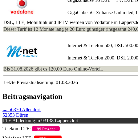
GigaZuhause 16 DSL + TV, DSL 1
GigaCube 5G Zuhause Unlimited, 
DSL, LTE, Mobilfunk und IPTV werden von Vodafone in Lappersdorf 
Dieser Tarif ist 12 Monate lang je 20 Euro günstiger (insgesamt 240,
Internet & Telefon 500, DSL 500.0
Internet & Telefon 2000, DSL 2.00
Bis 31.08.2026 gibt es 120,00 Euro Online-Vorteil.
Letzte Preisaktualisierung: 01.08.2026
Beitragsnavigation
←
56370 Allendorf
52353 Düren
→
LTE Abdeckung in 93138 Lappersdorf
Telekom LTE:
99 Prozent