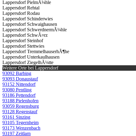
Lappersdorf PielmÃ¼hle
Lappersdorf Rehtal
Lappersdorf Rodau
Lappersdorf Schinderwies
Lappersdorf Schwaighausen
Lappersdorf SchwerdnermÃ¼hle
Lappersdorf SchwÃ¤rz
Lappersdorf Steinhof
Lappersdorf Stettwies
Lappersdorf TremmelhauserhÃ¶he
Lappersdorf Unterkaulhausen
Lappersdorf ZiegelhÃ¼tte
Weitere Orte bei Lappersdorf
93092 Barbing
93093 Donaustauf
93152 Nittendorf
93080 Pentling
93186 Pettendorf
93188 Pielenhofen
93059 Regensburg
93128 Regenstauf
93161 Sinzing
93105 Tegernheim
93173 Wenzenbach
93197 Zeitlarn