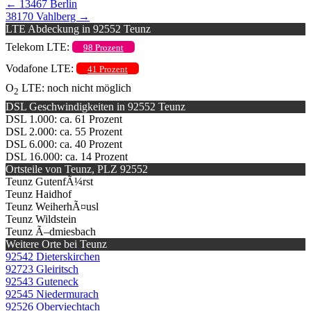
←
13467 Berlin
38170 Vahlberg
→
LTE Abdeckung in 92552 Teunz
Telekom LTE:
98 Prozent
Vodafone LTE:
41 Prozent
O
LTE: noch nicht möglich
2
DSL Geschwindigkeiten in 92552 Teunz
DSL 1.000: ca. 61 Prozent
DSL 2.000: ca. 55 Prozent
DSL 6.000: ca. 40 Prozent
DSL 16.000: ca. 14 Prozent
Ortsteile von Teunz, PLZ 92552
Teunz GutenfÃ¼rst
Teunz Haidhof
Teunz WeiherhÃ¤usl
Teunz Wildstein
Teunz Ã–dmiesbach
Weitere Orte bei Teunz
92542 Dieterskirchen
92723 Gleiritsch
92543 Guteneck
92545 Niedermurach
92526 Oberviechtach