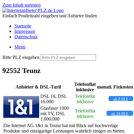
Zum Inhalt springen
Einfach Postleitzahl eingeben und Anbieter finden
Startseite
Impressum
Datenschutz
Menü
Bitte PLZ eingeben
92552 Teunz
Telefonflat
Anbieter & DSL-Tarif
monatl. Fixkosten
inklusive
DSL 16, DSL
Telefonflat
ab 9,99 €
16.000
inklusive
Glasfaser 1000
Telefonflat
mit TV, DSL
ab 34,98 €
inklusive
1.000.000
Die Internet AG 1&1 in Teunz hat mit Blick auf hochwertige
Produkte und einzigartige Leistungen wahrlich einiges zu bieten.