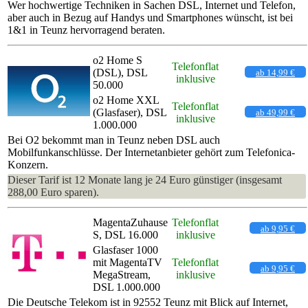
Wer hochwertige Techniken in Sachen DSL, Internet und Telefon,
aber auch in Bezug auf Handys und Smartphones wünscht, ist bei
1&1 in Teunz hervorragend beraten.
o2 Home S
Telefonflat
(DSL), DSL
ab 14,99 €
inklusive
50.000
o2 Home XXL
Telefonflat
(Glasfaser), DSL
ab 49,99 €
inklusive
1.000.000
Bei O2 bekommt man in Teunz neben DSL auch
Mobilfunkanschlüsse. Der Internetanbieter gehört zum Telefonica-
Konzern.
Dieser Tarif ist 12 Monate lang je 24 Euro günstiger (insgesamt
288,00 Euro sparen).
MagentaZuhause
Telefonflat
ab 9,95 €
S, DSL 16.000
inklusive
Glasfaser 1000
mit MagentaTV
Telefonflat
ab 9,95 €
MegaStream,
inklusive
DSL 1.000.000
Die Deutsche Telekom ist in 92552 Teunz mit Blick auf Internet,