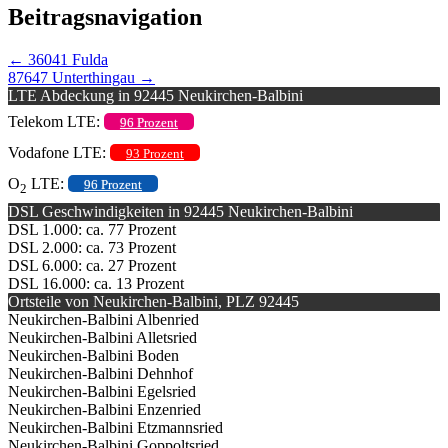
Beitragsnavigation
←
36041 Fulda
87647 Unterthingau
→
LTE Abdeckung in 92445 Neukirchen-Balbini
Telekom LTE:
96 Prozent
Vodafone LTE:
93 Prozent
O
LTE:
96 Prozent
2
DSL Geschwindigkeiten in 92445 Neukirchen-Balbini
DSL 1.000: ca. 77 Prozent
DSL 2.000: ca. 73 Prozent
DSL 6.000: ca. 27 Prozent
DSL 16.000: ca. 13 Prozent
Ortsteile von Neukirchen-Balbini, PLZ 92445
Neukirchen-Balbini Albenried
Neukirchen-Balbini Alletsried
Neukirchen-Balbini Boden
Neukirchen-Balbini Dehnhof
Neukirchen-Balbini Egelsried
Neukirchen-Balbini Enzenried
Neukirchen-Balbini Etzmannsried
Neukirchen-Balbini Goppoltsried