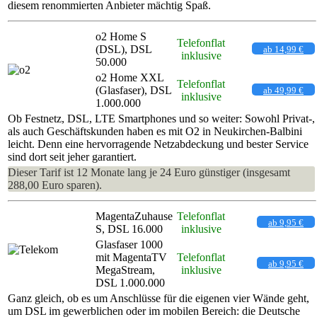
diesem renommierten Anbieter mächtig Spaß.
o2 Home S
Telefonflat
(DSL), DSL
ab 14,99 €
inklusive
50.000
o2 Home XXL
Telefonflat
(Glasfaser), DSL
ab 49,99 €
inklusive
1.000.000
Ob Festnetz, DSL, LTE Smartphones und so weiter: Sowohl Privat-,
als auch Geschäftskunden haben es mit O2 in Neukirchen-Balbini
leicht. Denn eine hervorragende Netzabdeckung und bester Service
sind dort seit jeher garantiert.
Dieser Tarif ist 12 Monate lang je 24 Euro günstiger (insgesamt
288,00 Euro sparen).
MagentaZuhause
Telefonflat
ab 9,95 €
S, DSL 16.000
inklusive
Glasfaser 1000
mit MagentaTV
Telefonflat
ab 9,95 €
MegaStream,
inklusive
DSL 1.000.000
Ganz gleich, ob es um Anschlüsse für die eigenen vier Wände geht,
um DSL im gewerblichen oder im mobilen Bereich: die Deutsche