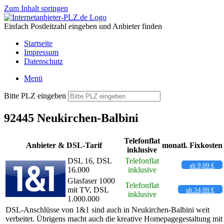
Zum Inhalt springen
Einfach Postleitzahl eingeben und Anbieter finden
Startseite
Impressum
Datenschutz
Menü
Bitte PLZ eingeben
92445 Neukirchen-Balbini
Telefonflat
Anbieter & DSL-Tarif
monatl. Fixkosten
inklusive
DSL 16, DSL
Telefonflat
ab 9,99 €
16.000
inklusive
Glasfaser 1000
Telefonflat
mit TV, DSL
ab 34,98 €
inklusive
1.000.000
DSL-Anschlüsse von 1&1 sind auch in Neukirchen-Balbini weit
verbeitet. Übrigens macht auch die kreative Homepagegestaltung mit