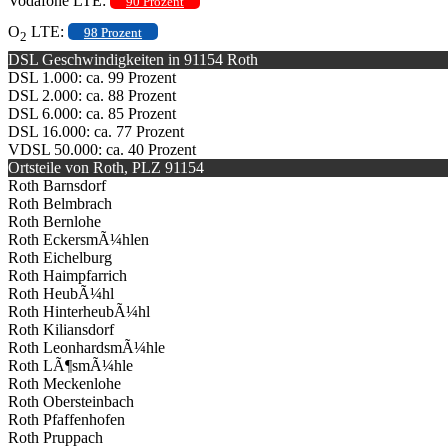
Vodafone LTE:
90 Prozent
O
LTE:
98 Prozent
2
DSL Geschwindigkeiten in 91154 Roth
DSL 1.000: ca. 99 Prozent
DSL 2.000: ca. 88 Prozent
DSL 6.000: ca. 85 Prozent
DSL 16.000: ca. 77 Prozent
VDSL 50.000: ca. 40 Prozent
Ortsteile von Roth, PLZ 91154
Roth Barnsdorf
Roth Belmbrach
Roth Bernlohe
Roth EckersmÃ¼hlen
Roth Eichelburg
Roth Haimpfarrich
Roth HeubÃ¼hl
Roth HinterheubÃ¼hl
Roth Kiliansdorf
Roth LeonhardsmÃ¼hle
Roth LÃ¶smÃ¼hle
Roth Meckenlohe
Roth Obersteinbach
Roth Pfaffenhofen
Roth Pruppach