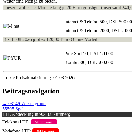
weiter eine Menge zu bieten.
Dieser Tarif ist 12 Monate lang je 20 Euro günstiger (insgesamt 240,
Internet & Telefon 500, DSL 500.0
Internet & Telefon 2000, DSL 2.00
Bis 31.08.2026 gibt es 120,00 Euro Online-Vorteil.
Pure Surf 50, DSL 50.000
Kombi 500, DSL 500.000
Letzte Preisaktualisierung: 01.08.2026
Beitragsnavigation
←
03149 Wiesengrund
55595 Spall
→
LTE Abdeckung in 90482 Nürnberg
Telekom LTE:
98 Prozent
Vodafone LTE:
94 Prozent