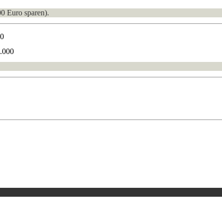
00 Euro sparen).
00
0.000