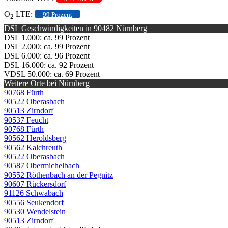
O
LTE:
99 Prozent
2
DSL Geschwindigkeiten in 90482 Nürnberg
DSL 1.000: ca. 99 Prozent
DSL 2.000: ca. 99 Prozent
DSL 6.000: ca. 96 Prozent
DSL 16.000: ca. 92 Prozent
VDSL 50.000: ca. 69 Prozent
Weitere Orte bei Nürnberg
90768 Fürth
90522 Oberasbach
90513 Zirndorf
90537 Feucht
90768 Fürth
90562 Heroldsberg
90562 Kalchreuth
90522 Oberasbach
90587 Obermichelbach
90552 Röthenbach an der Pegnitz
90607 Rückersdorf
91126 Schwabach
90556 Seukendorf
90530 Wendelstein
90513 Zirndorf