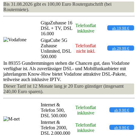
Bis 31.08.2026 gibt es 100,00 Euro Routergutschrift (bei
Routermiete).
GigaZuhause 16
Telefonflat
DSL + TV, DSL
ab 19,98 €
inklusive
16.000
GigaCube 5G
Zuhause
Telefonflat
ab 29,99 €
Unlimited, DSL
nicht inkl.
500.000
In 89355 Gundremmingen stehen die Chancen gut, dass Vodafone
verfügbar ist. Als zuverlässiger DSL- und Mobilfunkanbieter mit
jahrelangem Know-How bietet Vodafone attraktive DSL-Pakete,
teilweise auch inklusive IPTV.
Dieser Tarif ist 12 Monate lang je 20 Euro günstiger (insgesamt
240,00 Euro sparen).
Internet &
Telefonflat
Telefon 500,
ab 9,90 €
inklusive
DSL 500.000
Internet &
Telefonflat
Telefon 2000,
ab 9,90 €
inklusive
DSL 2.000.000