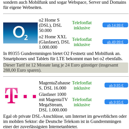
sondern auch Mobilfunk und sogar Webspace, Server und Domains
für eigene Webseiten.
o2 Home S
Telefonflat
(DSL), DSL
ab 14,99 €
inklusive
50.000
o2 Home XXL
Telefonflat
(Glasfaser), DSL
ab 49,99 €
inklusive
1.000.000
In 89355 Gundremmingen bietet O2 Festnetz und Mobilfunk an.
Smartphones und Tablets für LTE bekommt man bei o2 ebenfalls.
Dieser Tarif ist 12 Monate lang je 24 Euro günstiger (insgesamt
288,00 Euro sparen).
MagentaZuhause
Telefonflat
ab 9,95 €
S, DSL 16.000
inklusive
Glasfaser 1000
mit MagentaTV
Telefonflat
ab 9,95 €
MegaStream,
inklusive
DSL 1.000.000
Egal ob private DSL-Anschlüsse, um Internet im gewerblichen oder
im mobilen Sektor: die Deutsche Telekom ist in Gundremmingen
einer der zuverlässigsten Internetanbieter.