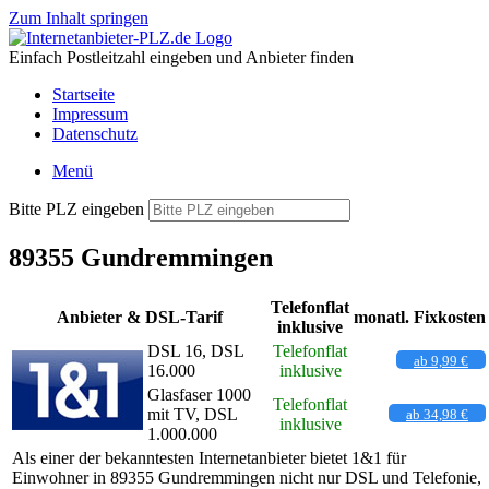
Zum Inhalt springen
Einfach Postleitzahl eingeben und Anbieter finden
Startseite
Impressum
Datenschutz
Menü
Bitte PLZ eingeben
89355 Gundremmingen
Telefonflat
Anbieter & DSL-Tarif
monatl. Fixkosten
inklusive
DSL 16, DSL
Telefonflat
ab 9,99 €
16.000
inklusive
Glasfaser 1000
Telefonflat
mit TV, DSL
ab 34,98 €
inklusive
1.000.000
Als einer der bekanntesten Internetanbieter bietet 1&1 für
Einwohner in 89355 Gundremmingen nicht nur DSL und Telefonie,