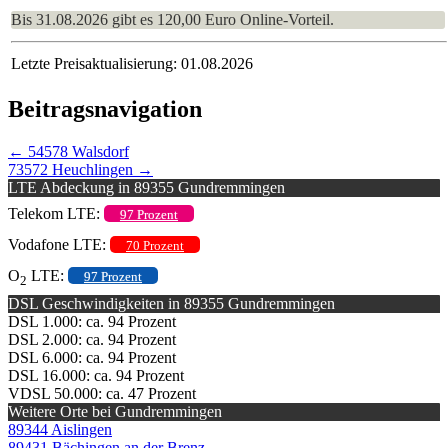
Bis 31.08.2026 gibt es 120,00 Euro Online-Vorteil.
Letzte Preisaktualisierung: 01.08.2026
Beitragsnavigation
←
54578 Walsdorf
73572 Heuchlingen
→
LTE Abdeckung in 89355 Gundremmingen
Telekom LTE:
97 Prozent
Vodafone LTE:
70 Prozent
O
LTE:
97 Prozent
2
DSL Geschwindigkeiten in 89355 Gundremmingen
DSL 1.000: ca. 94 Prozent
DSL 2.000: ca. 94 Prozent
DSL 6.000: ca. 94 Prozent
DSL 16.000: ca. 94 Prozent
VDSL 50.000: ca. 47 Prozent
Weitere Orte bei Gundremmingen
89344 Aislingen
89431 Bächingen an der Brenz