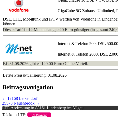
GigaZuhause 16 DSL + TV, DSL 1
GigaCube 5G Zuhause Unlimited, 
DSL, LTE, Mobilfunk und IPTV werden von Vodafone in Lindenberg i
können.
Dieser Tarif ist 12 Monate lang je 20 Euro günstiger (insgesamt 240,
Internet & Telefon 500, DSL 500.0
Internet & Telefon 2000, DSL 2.00
Bis 31.08.2026 gibt es 120,00 Euro Online-Vorteil.
Letzte Preisaktualisierung: 01.08.2026
Beitragsnavigation
←
17168 Lelkendorf
25578 Neuenbrook
→
LTE Abdeckung in 88161 Lindenberg im Allgäu
Telekom LTE:
99 Prozent