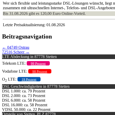
Wer sich flexible und leistungsstarke DSL-Lösungen wünscht, liegt 
zusammen mit ultraschnellen Internet-, Telefon- und DSL-Angeboten
Bis 31.08.2026 gibt es 120,00 Euro Online-Vorteil.
Letzte Preisaktualisierung: 01.08.2026
Beitragsnavigation
←
04749 Ostrau
72516 Scheer
→
LTE Abdeckung in 87778 Stetten
Telekom LTE:
99 Prozent
Vodafone LTE:
98 Prozent
O
LTE:
19 Prozent
2
DSL Geschwindigkeiten in 87778 Stetten
DSL 1.000: ca. 79 Prozent
DSL 2.000: ca. 73 Prozent
DSL 6.000: ca. 58 Prozent
DSL 16.000: ca. 58 Prozent
VDSL 50.000: ca. 22 Prozent
Ortsteile von Stetten, PLZ 87778