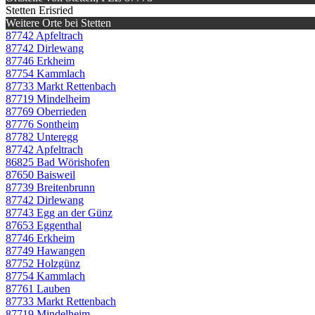
Stetten Erisried
Weitere Orte bei Stetten
87742 Apfeltrach
87742 Dirlewang
87746 Erkheim
87754 Kammlach
87733 Markt Rettenbach
87719 Mindelheim
87769 Oberrieden
87776 Sontheim
87782 Unteregg
87742 Apfeltrach
86825 Bad Wörishofen
87650 Baisweil
87739 Breitenbrunn
87742 Dirlewang
87743 Egg an der Günz
87653 Eggenthal
87746 Erkheim
87749 Hawangen
87752 Holzgünz
87754 Kammlach
87761 Lauben
87733 Markt Rettenbach
87719 Mindelheim