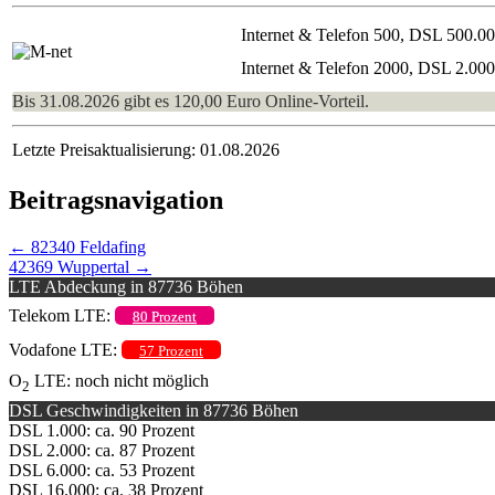
Internet & Telefon 500, DSL 500.0
Internet & Telefon 2000, DSL 2.00
Bis 31.08.2026 gibt es 120,00 Euro Online-Vorteil.
Letzte Preisaktualisierung: 01.08.2026
Beitragsnavigation
←
82340 Feldafing
42369 Wuppertal
→
LTE Abdeckung in 87736 Böhen
Telekom LTE:
80 Prozent
Vodafone LTE:
57 Prozent
O
LTE: noch nicht möglich
2
DSL Geschwindigkeiten in 87736 Böhen
DSL 1.000: ca. 90 Prozent
DSL 2.000: ca. 87 Prozent
DSL 6.000: ca. 53 Prozent
DSL 16.000: ca. 38 Prozent