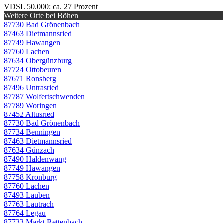
VDSL 50.000: ca. 27 Prozent
Weitere Orte bei Böhen
87730 Bad Grönenbach
87463 Dietmannsried
87749 Hawangen
87760 Lachen
87634 Obergünzburg
87724 Ottobeuren
87671 Ronsberg
87496 Untrasried
87787 Wolfertschwenden
87789 Woringen
87452 Altusried
87730 Bad Grönenbach
87734 Benningen
87463 Dietmannsried
87634 Günzach
87490 Haldenwang
87749 Hawangen
87758 Kronburg
87760 Lachen
87493 Lauben
87763 Lautrach
87764 Legau
87733 Markt Rettenbach