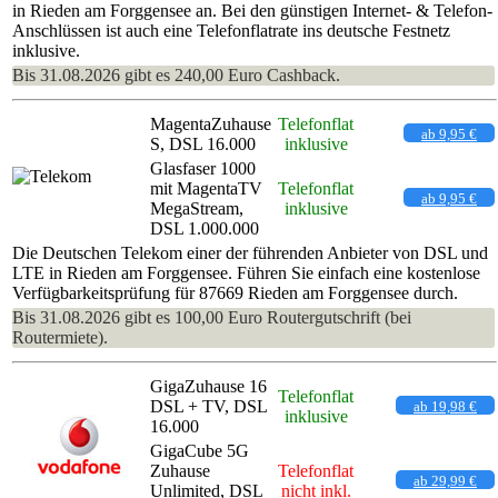
in Rieden am Forggensee an. Bei den günstigen Internet- & Telefon-
Anschlüssen ist auch eine Telefonflatrate ins deutsche Festnetz
inklusive.
Bis 31.08.2026 gibt es 240,00 Euro Cashback.
MagentaZuhause
Telefonflat
ab 9,95 €
S, DSL 16.000
inklusive
Glasfaser 1000
mit MagentaTV
Telefonflat
ab 9,95 €
MegaStream,
inklusive
DSL 1.000.000
Die Deutschen Telekom einer der führenden Anbieter von DSL und
LTE in Rieden am Forggensee. Führen Sie einfach eine kostenlose
Verfügbarkeitsprüfung für 87669 Rieden am Forggensee durch.
Bis 31.08.2026 gibt es 100,00 Euro Routergutschrift (bei
Routermiete).
GigaZuhause 16
Telefonflat
DSL + TV, DSL
ab 19,98 €
inklusive
16.000
GigaCube 5G
Zuhause
Telefonflat
ab 29,99 €
Unlimited, DSL
nicht inkl.