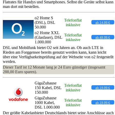
Flatrates für Handys und Smartphones. Selbst die Geräte selbst kann
man dort mit bestellen.
o2 Home S
Telefonflat
(DSL), DSL
ab 14,99 €
inklusive
50.000
o2 Home XXL
Telefonflat
(Glasfaser), DSL
ab 49,99 €
inklusive
1.000.000
DSL und Mobilfunk bietet O2 seit Jahren an. Ob auch LTE in
Rieden am Forggensee bereits genutzt werden kann, kann leicht
über eine Verfügbarkeitsprüfung auf der Webseite von o2 festgestellt
werden.
Dieser Tarif ist 12 Monate lang je 24 Euro günstiger (insgesamt
288,00 Euro sparen).
GigaZuhause
Telefonflat
150 Kabel, DSL
ab 19,99 €
inklusive
150.000
GigaZuhause
Telefonflat
1000 Kabel,
ab 19,99 €
inklusive
DSL 1.000.000
Der größte Kabelanbieter Deutschlands bietet seine Anschlüsse auch