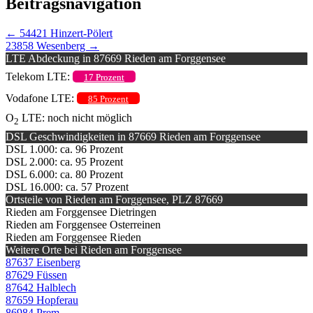
Beitragsnavigation
←
54421 Hinzert-Pölert
23858 Wesenberg
→
LTE Abdeckung in 87669 Rieden am Forggensee
Telekom LTE:
17 Prozent
Vodafone LTE:
85 Prozent
O
LTE: noch nicht möglich
2
DSL Geschwindigkeiten in 87669 Rieden am Forggensee
DSL 1.000: ca. 96 Prozent
DSL 2.000: ca. 95 Prozent
DSL 6.000: ca. 80 Prozent
DSL 16.000: ca. 57 Prozent
Ortsteile von Rieden am Forggensee, PLZ 87669
Rieden am Forggensee Dietringen
Rieden am Forggensee Osterreinen
Rieden am Forggensee Rieden
Weitere Orte bei Rieden am Forggensee
87637 Eisenberg
87629 Füssen
87642 Halblech
87659 Hopferau
86984 Prem