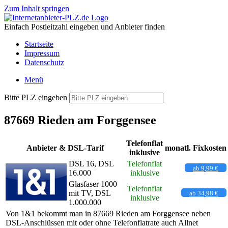
Zum Inhalt springen
Einfach Postleitzahl eingeben und Anbieter finden
Startseite
Impressum
Datenschutz
Menü
Bitte PLZ eingeben
87669 Rieden am Forggensee
Telefonflat
Anbieter & DSL-Tarif
monatl. Fixkosten
inklusive
DSL 16, DSL
Telefonflat
ab 9,99 €
16.000
inklusive
Glasfaser 1000
Telefonflat
mit TV, DSL
ab 34,98 €
inklusive
1.000.000
Von 1&1 bekommt man in 87669 Rieden am Forggensee neben
DSL-Anschlüssen mit oder ohne Telefonflatrate auch Allnet