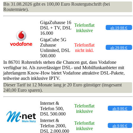
Bis 31.08.2026 gibt es 100,00 Euro Routergutschrift (bei
Routermiete).
GigaZuhause 16
Telefonflat
DSL + TV, DSL
ab 19,98 €
inklusive
16.000
GigaCube 5G
Zuhause
Telefonflat
ab 29,99 €
Unlimited, DSL
nicht inkl.
500.000
In 86701 Rohrenfels stehen die Chancen gut, dass Vodafone
verfügbar ist. Als zuverlässiger DSL- und Mobilfunkanbieter mit
jahrelangem Know-How bietet Vodafone attraktive DSL-Pakete,
teilweise auch inklusive IPTV.
Dieser Tarif ist 12 Monate lang je 20 Euro günstiger (insgesamt
240,00 Euro sparen).
Internet &
Telefonflat
Telefon 500,
ab 9,90 €
inklusive
DSL 500.000
Internet &
Telefonflat
Telefon 2000,
ab 9,90 €
inklusive
DSL 2.000.000