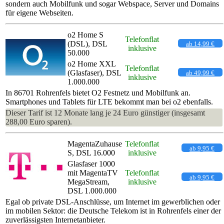
sondern auch Mobilfunk und sogar Webspace, Server und Domains
für eigene Webseiten.
o2 Home S
Telefonflat
(DSL), DSL
ab 14,99 €
inklusive
50.000
o2 Home XXL
Telefonflat
(Glasfaser), DSL
ab 49,99 €
inklusive
1.000.000
In 86701 Rohrenfels bietet O2 Festnetz und Mobilfunk an.
Smartphones und Tablets für LTE bekommt man bei o2 ebenfalls.
Dieser Tarif ist 12 Monate lang je 24 Euro günstiger (insgesamt
288,00 Euro sparen).
MagentaZuhause
Telefonflat
ab 9,95 €
S, DSL 16.000
inklusive
Glasfaser 1000
mit MagentaTV
Telefonflat
ab 9,95 €
MegaStream,
inklusive
DSL 1.000.000
Egal ob private DSL-Anschlüsse, um Internet im gewerblichen oder
im mobilen Sektor: die Deutsche Telekom ist in Rohrenfels einer der
zuverlässigsten Internetanbieter.