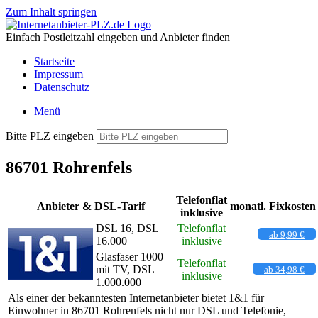
Zum Inhalt springen
Einfach Postleitzahl eingeben und Anbieter finden
Startseite
Impressum
Datenschutz
Menü
Bitte PLZ eingeben
86701 Rohrenfels
Telefonflat
Anbieter & DSL-Tarif
monatl. Fixkosten
inklusive
DSL 16, DSL
Telefonflat
ab 9,99 €
16.000
inklusive
Glasfaser 1000
Telefonflat
mit TV, DSL
ab 34,98 €
inklusive
1.000.000
Als einer der bekanntesten Internetanbieter bietet 1&1 für
Einwohner in 86701 Rohrenfels nicht nur DSL und Telefonie,