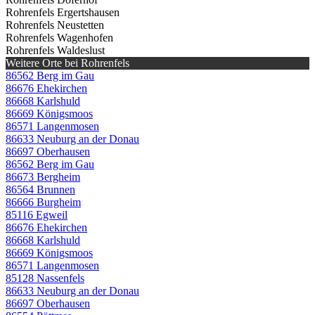
Rohrenfels Ergertshausen
Rohrenfels Neustetten
Rohrenfels Wagenhofen
Rohrenfels Waldeslust
Weitere Orte bei Rohrenfels
86562 Berg im Gau
86676 Ehekirchen
86668 Karlshuld
86669 Königsmoos
86571 Langenmosen
86633 Neuburg an der Donau
86697 Oberhausen
86562 Berg im Gau
86673 Bergheim
86564 Brunnen
86666 Burgheim
85116 Egweil
86676 Ehekirchen
86668 Karlshuld
86669 Königsmoos
86571 Langenmosen
85128 Nassenfels
86633 Neuburg an der Donau
86697 Oberhausen