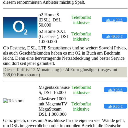
diesem renommierten Anbieter mächtig Spaß.
o2 Home S
Telefonflat
(DSL), DSL
ab 14,99 €
inklusive
50.000
o2 Home XXL
Telefonflat
(Glasfaser), DSL
ab 49,99 €
inklusive
1.000.000
Ob Festnetz, DSL, LTE Smartphones und so weiter: Sowohl Privat-,
als auch Geschäftskunden haben es mit O2 in Buch am Buchrain
leicht. Denn eine hervorragende Netzabdeckung und bester Service
sind dort seit jeher garantiert.
Dieser Tarif ist 12 Monate lang je 24 Euro günstiger (insgesamt
288,00 Euro sparen).
MagentaZuhause
Telefonflat
ab 9,95 €
S, DSL 16.000
inklusive
Glasfaser 1000
mit MagentaTV
Telefonflat
ab 9,95 €
MegaStream,
inklusive
DSL 1.000.000
Ganz gleich, ob es um Anschlüsse für die eigenen vier Wände geht,
um DSL im gewerblichen oder im mobilen Bereich: die Deutsche