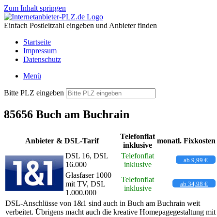
Zum Inhalt springen
Einfach Postleitzahl eingeben und Anbieter finden
Startseite
Impressum
Datenschutz
Menü
Bitte PLZ eingeben
85656 Buch am Buchrain
Telefonflat
Anbieter & DSL-Tarif
monatl. Fixkosten
inklusive
DSL 16, DSL
Telefonflat
ab 9,99 €
16.000
inklusive
Glasfaser 1000
Telefonflat
mit TV, DSL
ab 34,98 €
inklusive
1.000.000
DSL-Anschlüsse von 1&1 sind auch in Buch am Buchrain weit
verbeitet. Übrigens macht auch die kreative Homepagegestaltung mit