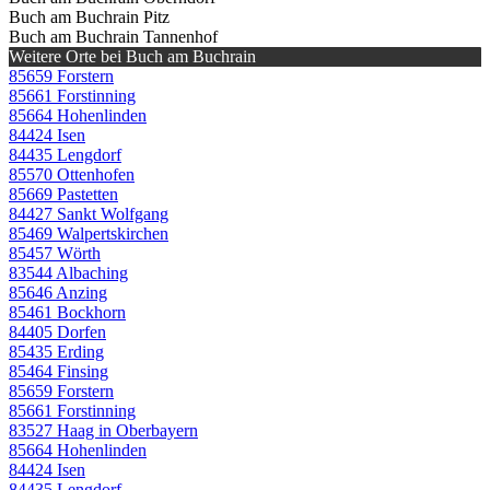
Buch am Buchrain Pitz
Buch am Buchrain Tannenhof
Weitere Orte bei Buch am Buchrain
85659 Forstern
85661 Forstinning
85664 Hohenlinden
84424 Isen
84435 Lengdorf
85570 Ottenhofen
85669 Pastetten
84427 Sankt Wolfgang
85469 Walpertskirchen
85457 Wörth
83544 Albaching
85646 Anzing
85461 Bockhorn
84405 Dorfen
85435 Erding
85464 Finsing
85659 Forstern
85661 Forstinning
83527 Haag in Oberbayern
85664 Hohenlinden
84424 Isen
84435 Lengdorf