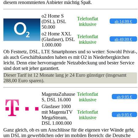
diesem renommierten Anbieter mächtig Spaß.
o2 Home S
Telefonflat
(DSL), DSL
ab 14,99 €
inklusive
50.000
o2 Home XXL
Telefonflat
(Glasfaser), DSL
ab 49,99 €
inklusive
1.000.000
Ob Festnetz, DSL, LTE Smartphones und so weiter: Sowohl Privat-,
als auch Geschäftskunden haben es mit O2 in Niederbergkirchen
leicht. Denn eine hervorragende Netzabdeckung und bester Service
sind dort seit jeher garantiert.
Dieser Tarif ist 12 Monate lang je 24 Euro günstiger (insgesamt
288,00 Euro sparen).
MagentaZuhause
Telefonflat
ab 9,95 €
S, DSL 16.000
inklusive
Glasfaser 1000
mit MagentaTV
Telefonflat
ab 9,95 €
MegaStream,
inklusive
DSL 1.000.000
Ganz gleich, ob es um Anschlüsse für die eigenen vier Wände geht,
um DSL im gewerblichen oder im mobilen Bereich: die Deutsche