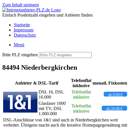
Zum Inhalt springen
Einfach Postleitzahl eingeben und Anbieter finden
Startseite
Impressum
Datenschutz
Menü
Bitte PLZ eingeben
84494 Niederbergkirchen
Telefonflat
Anbieter & DSL-Tarif
monatl. Fixkosten
inklusive
DSL 16, DSL
Telefonflat
ab 9,99 €
16.000
inklusive
Glasfaser 1000
Telefonflat
mit TV, DSL
ab 34,98 €
inklusive
1.000.000
DSL-Anschlüsse von 1&1 sind auch in Niederbergkirchen weit
verbeitet. Übrigens macht auch die kreative Homepagegestaltung mit