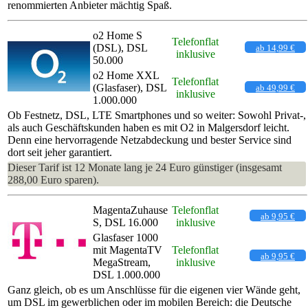
renommierten Anbieter mächtig Spaß.
o2 Home S
Telefonflat
(DSL), DSL
ab 14,99 €
inklusive
50.000
o2 Home XXL
Telefonflat
(Glasfaser), DSL
ab 49,99 €
inklusive
1.000.000
Ob Festnetz, DSL, LTE Smartphones und so weiter: Sowohl Privat-,
als auch Geschäftskunden haben es mit O2 in Malgersdorf leicht.
Denn eine hervorragende Netzabdeckung und bester Service sind
dort seit jeher garantiert.
Dieser Tarif ist 12 Monate lang je 24 Euro günstiger (insgesamt
288,00 Euro sparen).
MagentaZuhause
Telefonflat
ab 9,95 €
S, DSL 16.000
inklusive
Glasfaser 1000
mit MagentaTV
Telefonflat
ab 9,95 €
MegaStream,
inklusive
DSL 1.000.000
Ganz gleich, ob es um Anschlüsse für die eigenen vier Wände geht,
um DSL im gewerblichen oder im mobilen Bereich: die Deutsche