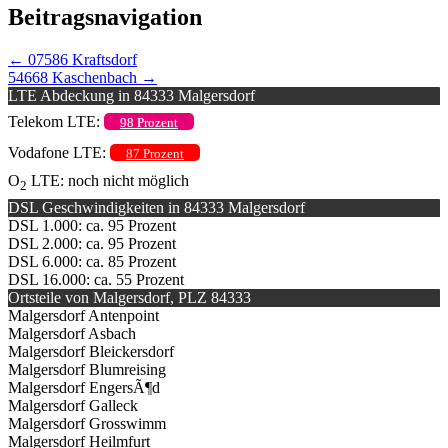
Beitragsnavigation
←
07586 Kraftsdorf
54668 Kaschenbach
→
LTE Abdeckung in 84333 Malgersdorf
Telekom LTE:
98 Prozent
Vodafone LTE:
87 Prozent
O
LTE: noch nicht möglich
2
DSL Geschwindigkeiten in 84333 Malgersdorf
DSL 1.000: ca. 95 Prozent
DSL 2.000: ca. 95 Prozent
DSL 6.000: ca. 85 Prozent
DSL 16.000: ca. 55 Prozent
Ortsteile von Malgersdorf, PLZ 84333
Malgersdorf Antenpoint
Malgersdorf Asbach
Malgersdorf Bleickersdorf
Malgersdorf Blumreising
Malgersdorf EngersÃ¶d
Malgersdorf Galleck
Malgersdorf Grosswimm
Malgersdorf Heilmfurt