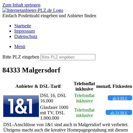
Zum Inhalt springen
Einfach Postleitzahl eingeben und Anbieter finden
Startseite
Impressum
Datenschutz
Menü
Bitte PLZ eingeben
84333 Malgersdorf
Telefonflat
Anbieter & DSL-Tarif
monatl. Fixkosten
inklusive
DSL 16, DSL
Telefonflat
ab 9,99 €
16.000
inklusive
Glasfaser 1000
Telefonflat
mit TV, DSL
ab 34,98 €
inklusive
1.000.000
DSL-Anschlüsse von 1&1 sind auch in Malgersdorf weit verbeitet.
Übrigens macht auch die kreative Homepagegestaltung mit diesem