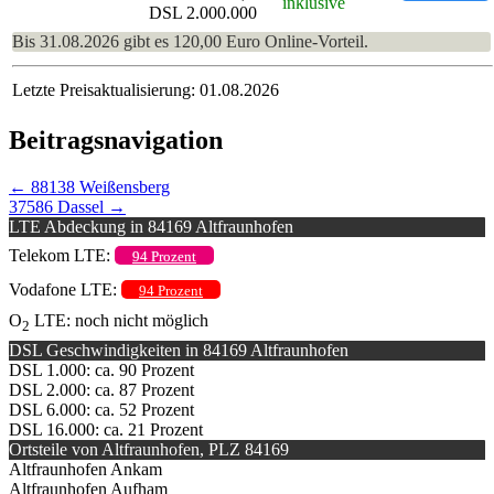
inklusive
DSL 2.000.000
Bis 31.08.2026 gibt es 120,00 Euro Online-Vorteil.
Letzte Preisaktualisierung: 01.08.2026
Beitragsnavigation
←
88138 Weißensberg
37586 Dassel
→
LTE Abdeckung in 84169 Altfraunhofen
Telekom LTE:
94 Prozent
Vodafone LTE:
94 Prozent
O
LTE: noch nicht möglich
2
DSL Geschwindigkeiten in 84169 Altfraunhofen
DSL 1.000: ca. 90 Prozent
DSL 2.000: ca. 87 Prozent
DSL 6.000: ca. 52 Prozent
DSL 16.000: ca. 21 Prozent
Ortsteile von Altfraunhofen, PLZ 84169
Altfraunhofen Ankam
Altfraunhofen Aufham