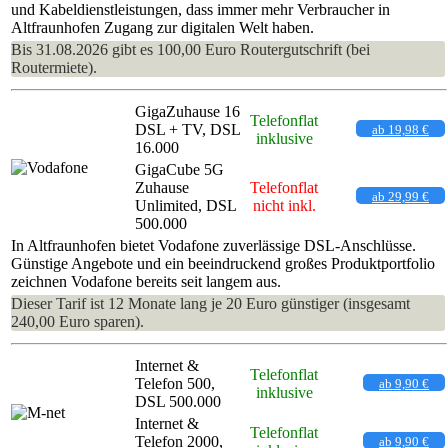
und Kabeldienstleistungen, dass immer mehr Verbraucher in
Altfraunhofen Zugang zur digitalen Welt haben.
Bis 31.08.2026 gibt es 100,00 Euro Routergutschrift (bei
Routermiete).
GigaZuhause 16
Telefonflat
DSL + TV, DSL
ab 19,98 €
inklusive
16.000
GigaCube 5G
Zuhause
Telefonflat
ab 29,99 €
Unlimited, DSL
nicht inkl.
500.000
In Altfraunhofen bietet Vodafone zuverlässige DSL-Anschlüsse.
Günstige Angebote und ein beeindruckend großes Produktportfolio
zeichnen Vodafone bereits seit langem aus.
Dieser Tarif ist 12 Monate lang je 20 Euro günstiger (insgesamt
240,00 Euro sparen).
Internet &
Telefonflat
Telefon 500,
ab 9,90 €
inklusive
DSL 500.000
Internet &
Telefonflat
Telefon 2000,
ab 9,90 €