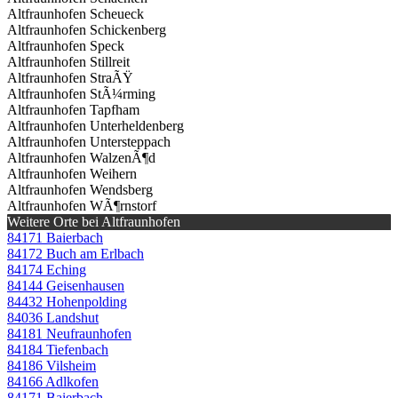
Altfraunhofen Scheueck
Altfraunhofen Schickenberg
Altfraunhofen Speck
Altfraunhofen Stillreit
Altfraunhofen StraÃŸ
Altfraunhofen StÃ¼rming
Altfraunhofen Tapfham
Altfraunhofen Unterheldenberg
Altfraunhofen Untersteppach
Altfraunhofen WalzenÃ¶d
Altfraunhofen Weihern
Altfraunhofen Wendsberg
Altfraunhofen WÃ¶rnstorf
Weitere Orte bei Altfraunhofen
84171 Baierbach
84172 Buch am Erlbach
84174 Eching
84144 Geisenhausen
84432 Hohenpolding
84036 Landshut
84181 Neufraunhofen
84184 Tiefenbach
84186 Vilsheim
84166 Adlkofen
84171 Baierbach