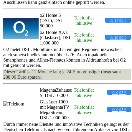
Anschlüssen kann ganz einfach online geprüft werden.
o2 Home S
Telefonflat
(DSL), DSL
ab 14,99 €
inklusive
50.000
o2 Home XXL
Telefonflat
(Glasfaser), DSL
ab 49,99 €
inklusive
1.000.000
O2 bietet DSL, Mobilfunk und in einigen Regionen inzwischen
auch superschnelles Internet über LTE. Auch topaktuelle
Smartphones und Allnet-Flatrates können in Altfraunhofen bei O2
mit gebucht werden.
Dieser Tarif ist 12 Monate lang je 24 Euro günstiger (insgesamt
288,00 Euro sparen).
MagentaZuhause
Telefonflat
ab 9,95 €
S, DSL 16.000
inklusive
Glasfaser 1000
mit MagentaTV
Telefonflat
ab 9,95 €
MegaStream,
inklusive
DSL 1.000.000
Durch immer neue Dienste und innovative Techniken gelingt es der
Deutschen Telekom als nach wie vor führendem Anbieter von DSL-