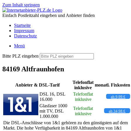
Zum Inhalt springen
Einfach Postleitzahl eingeben und Anbieter finden
Startseite
Impressum
Datenschutz
Menü
Bitte PLZ eingeben
84169 Altfraunhofen
Telefonflat
Anbieter & DSL-Tarif
monatl. Fixkosten
inklusive
DSL 16, DSL
Telefonflat
ab 9,99 €
16.000
inklusive
Glasfaser 1000
Telefonflat
mit TV, DSL
ab 34,98 €
inklusive
1.000.000
Die DSL-Anschlüsse von 1&1 gehören zu den günstigsten auf dem
Markt. Die hohe Verfügbarkeit in 84169 Altfraunhofen von 1&1