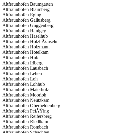
Altfraunhofen Baumgarten
Altfraunhofen Blaimberg
Altfraunhofen Eging
Altfraunhofen Gallusberg
Altfraunhofen Guggenberg
Altfraunhofen Hanigey
Altfraunhofen Haselhub
Altfraunhofen HolzhÃ¤useln
Altfraunhofen Holzmann
Altfraunhofen Hotelkam
Altfraunhofen Hub
Altfraunhofen Irlberg
Altfraunhofen Lausbach
Altfraunhofen Lehen
Altfraunhofen Loh
Altfraunhofen Lohhub
Altfraunhofen Maierholz
Altfraunhofen Moorloh
Altfraunhofen Neutzkam
Altfraunhofen Oberheldenberg
Altfraunhofen PeiÃŸing
Altfraunhofen Reifersberg
Altfraunhofen Riedlkam
Altfraunhofen Rombach
Altfraunhofen Schachten